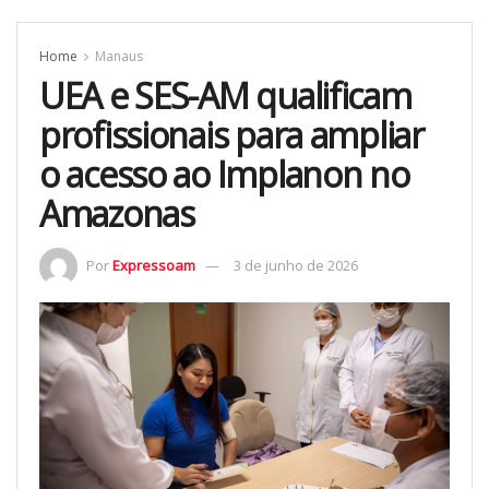
Home
Manaus
UEA e SES-AM qualificam
profissionais para ampliar
o acesso ao Implanon no
Amazonas
Por
Expressoam
3 de junho de 2026