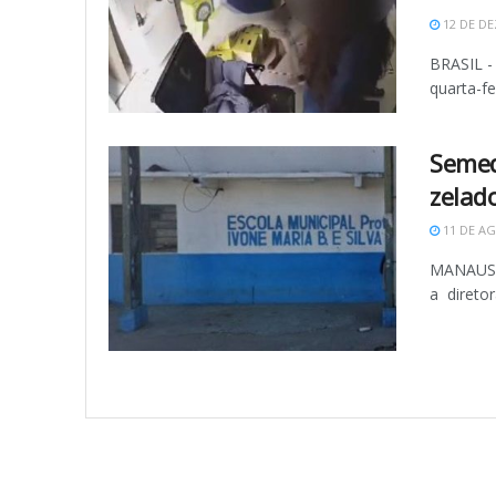
12 DE DE
BRASIL -
quarta-fe
Semed
zelad
11 DE AG
MANAUS, 
a diretor