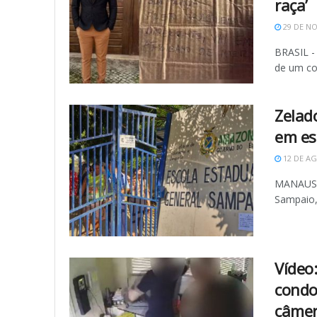
raça’
29 DE N
BRASIL -
de um col
Zelad
em es
12 DE AG
MANAUS (
Sampaio, 
Vídeo
condo
câme