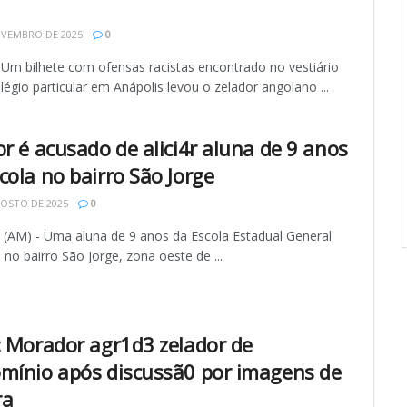
OVEMBRO DE 2025
0
 Um bilhete com ofensas racistas encontrado no vestiário
égio particular em Anápolis levou o zelador angolano ...
or é acusado de alici4r aluna de 9 anos
cola no bairro São Jorge
OSTO DE 2025
0
AM) - Uma aluna de 9 anos da Escola Estadual General
no bairro São Jorge, zona oeste de ...
: Morador agr1d3 zelador de
mínio após discussã0 por imagens de
ra