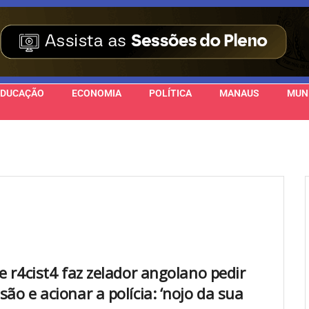
EDUCAÇÃO
ECONOMIA
POLÍTICA
MANAUS
MUN
e r4cist4 faz zelador angolano pedir
ão e acionar a polícia: ‘nojo da sua