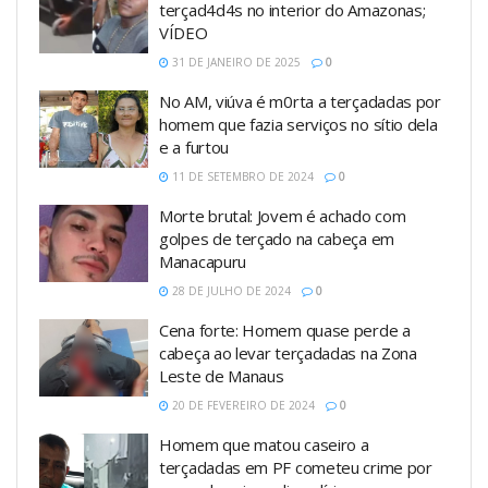
terçad4d4s no interior do Amazonas;
VÍDEO
31 DE JANEIRO DE 2025
0
No AM, viúva é m0rta a terçadadas por
homem que fazia serviços no sítio dela
e a furtou
11 DE SETEMBRO DE 2024
0
Morte brutal: Jovem é achado com
golpes de terçado na cabeça em
Manacapuru
28 DE JULHO DE 2024
0
Cena forte: Homem quase perde a
cabeça ao levar terçadadas na Zona
Leste de Manaus
20 DE FEVEREIRO DE 2024
0
Homem que matou caseiro a
terçadadas em PF cometeu crime por