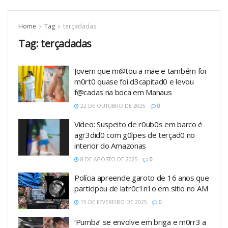
Home
Tag
terçadadas
Tag:
terçadadas
Jovem que m@tou a mãe e também foi
m0rt0 quase foi d3capitad0 e levou
f@cadas na boca em Manaus
22 DE OUTUBRO DE 2025
0
Vídeo: Suspeito de r0ub0s em barco é
agr3did0 com g0lpes de terçad0 no
interior do Amazonas
8 DE AGOSTO DE 2025
0
Polícia apreende garoto de 16 anos que
participou de latr0c1n1o em sítio no AM
15 DE FEVEREIRO DE 2025
0
‘Pumba’ se envolve em briga e m0rr3 a