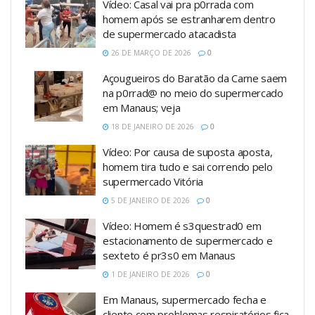
Vídeo: Casal vai pra p0rrada com
homem após se estranharem dentro
de supermercado atacadista
26 DE MARÇO DE 2026
0
Açougueiros do Baratão da Carne saem
na p0rrad@ no meio do supermercado
em Manaus; veja
18 DE JANEIRO DE 2026
0
Vídeo: Por causa de suposta aposta,
homem tira tudo e sai correndo pelo
supermercado Vitória
5 DE JANEIRO DE 2026
0
Vídeo: Homem é s3questrad0 em
estacionamento de supermercado e
sexteto é pr3s0 em Manaus
1 DE JANEIRO DE 2026
0
Em Manaus, supermercado fecha e
cliente com problemas respiratórios fica