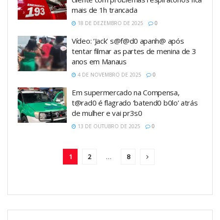
mais de 1h trancada
18 DE DEZEMBRO DE 2025
0
Vídeo: ‘Jack’ s@f@d0 apanh@ após
tentar filmar as partes de menina de 3
anos em Manaus
4 DE NOVEMBRO DE 2025
0
Em supermercado na Compensa,
t@rad0 é flagrado ‘batend0 b0lo’ atrás
de mulher e vai pr3s0
13 DE OUTUBRO DE 2025
0
1
2
…
8