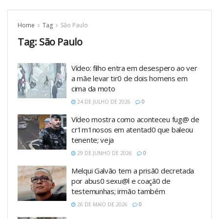
Home
Tag
São Paulo
Tag:
São Paulo
Vídeo: filho entra em desespero ao ver
a mãe levar tir0 de dois homens em
cima da moto
24 DE JULHO DE 2026
0
Vídeo mostra como aconteceu fug@ de
cr1m1nosos em atentad0 que baleou
tenente; veja
29 DE JUNHO DE 2026
0
Melqui Galvão tem a prisã0 decretada
por abus0 sexu@l e coaçã0 de
testemunhas; irmão também
26 DE MAIO DE 2026
0