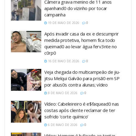
Câmera grava menino de 11 anos
apanhand0 do vizinho por tocar
campainha
19 DE MAIO DE 2026
0
Após invadir casa da ex e descumprir
medida protetiva, homem fica todo
queimad0 ao levar água ferv3nte no
c0rp0
16 DE MAIO DE 2026
0
Veja chegada do multicampeão de jiu-
jitsu Melqui Galvão para prisã0 em SP
por abus0s contra alunas; vídeo
8 DE MAIO DE 2026
0
Vídeo: Cabeleireiro é e$faquead0 nas
costas após cliente reclamar de ter
sofrido ‘corte químico’
6 DE MAIO DE 2026
0
Vídeo: Homem é b4leado ao tentar