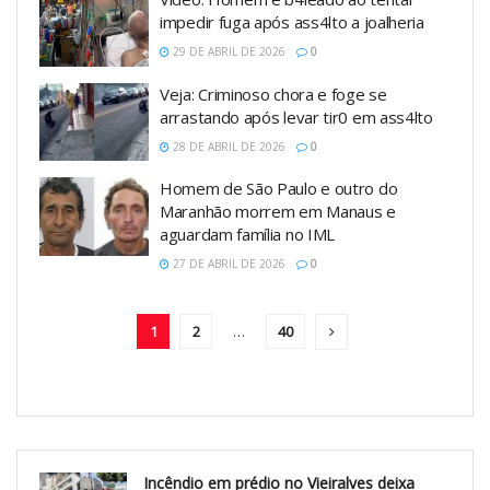
impedir fuga após ass4lto a joalheria
29 DE ABRIL DE 2026
0
Veja: Criminoso chora e foge se
arrastando após levar tir0 em ass4lto
28 DE ABRIL DE 2026
0
Homem de São Paulo e outro do
Maranhão morrem em Manaus e
aguardam família no IML
27 DE ABRIL DE 2026
0
1
2
…
40
Incêndio em prédio no Vieiralves deixa