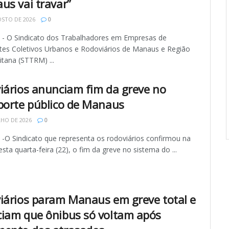
us vai travar”
STO DE 2026
0
 O Sindicato dos Trabalhadores em Empresas de
tes Coletivos Urbanos e Rodoviários de Manaus e Região
tana (STTRM) ...
iários anunciam fim da greve no
porte público de Manaus
LHO DE 2026
0
O Sindicato que representa os rodoviários confirmou na
ta quarta-feira (22), o fim da greve no sistema do ...
iários param Manaus em greve total e
iam que ônibus só voltam após