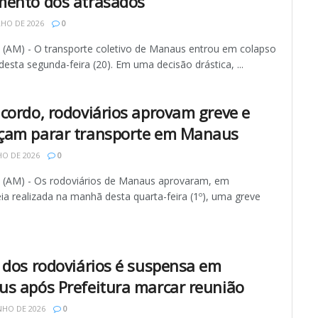
ento dos atrasados
LHO DE 2026
0
AM) - O transporte coletivo de Manaus entrou em colapso
desta segunda-feira (20). Em uma decisão drástica, ...
cordo, rodoviários aprovam greve e
am parar transporte em Manaus
HO DE 2026
0
AM) - Os rodoviários de Manaus aprovaram, em
ia realizada na manhã desta quarta-feira (1º), uma greve
 dos rodoviários é suspensa em
s após Prefeitura marcar reunião
NHO DE 2026
0