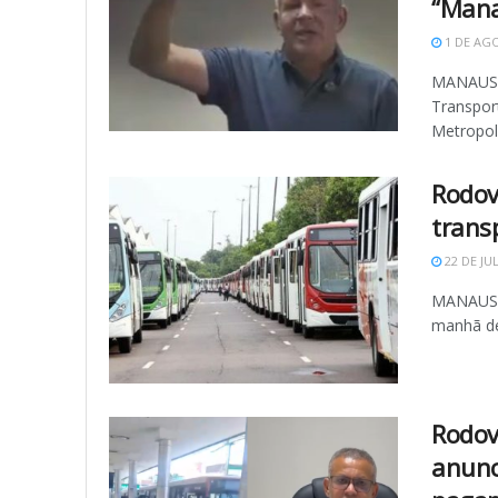
“Mana
1 DE AGO
MANAUS -
Transpor
Metropoli
Rodov
trans
22 DE JU
MANAUS -
manhã des
Rodov
anunc