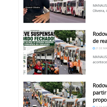
MANAUS (
Oliveira,
Rodov
de re
21 DE MA
MANAUS (
acontecer
Rodov
partir
propo
21 DE MA