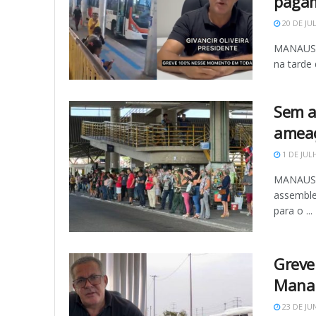
pagam
20 DE JU
MANAUS (
na tarde 
Sem a
ameaç
1 DE JUL
MANAUS (
assemble
para o ...
Greve
Manau
23 DE JU