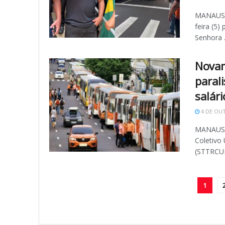
MANAUS (
feira (5)
Senhora .
Novam
paral
salári
4 DE OU
MANAUS (
Coletivo
(STTRCUR)
1