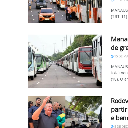
MANAUS (
(TRT-11)
...
Manau
de gr
15 DE MA
MANAUS (
totalmen
(18). O an
Rodov
partir
e bene
5 DE DEZ