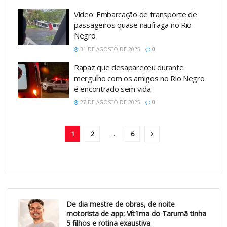
Vídeo: Embarcação de transporte de
passageiros quase naufraga no Rio
Negro
31 DE AGOSTO DE 2025
0
Rapaz que desapareceu durante
mergulho com os amigos no Rio Negro
é encontrado sem vida
27 DE AGOSTO DE 2025
0
1
2
…
6
De dia mestre de obras, de noite
motorista de app: Vít1ma do Tarumã tinha
5 filhos e rotina exaustiva