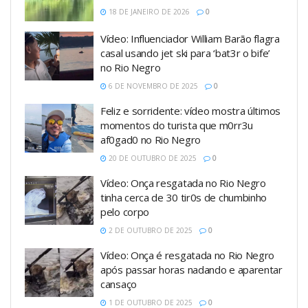
18 DE JANEIRO DE 2026
0
Vídeo: Influenciador William Barão flagra
casal usando jet ski para ‘bat3r o bife’
no Rio Negro
6 DE NOVEMBRO DE 2025
0
Feliz e sorridente: vídeo mostra últimos
momentos do turista que m0rr3u
af0gad0 no Rio Negro
20 DE OUTUBRO DE 2025
0
Vídeo: Onça resgatada no Rio Negro
tinha cerca de 30 tir0s de chumbinho
pelo corpo
2 DE OUTUBRO DE 2025
0
Vídeo: Onça é resgatada no Rio Negro
após passar horas nadando e aparentar
cansaço
1 DE OUTUBRO DE 2025
0