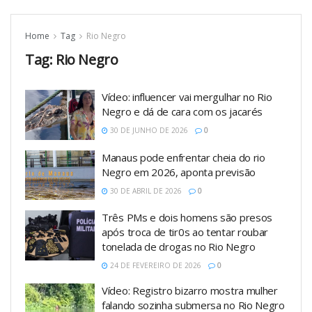
Home
Tag
Rio Negro
Tag:
Rio Negro
Vídeo: influencer vai mergulhar no Rio
Negro e dá de cara com os jacarés
30 DE JUNHO DE 2026
0
Manaus pode enfrentar cheia do rio
Negro em 2026, aponta previsão
30 DE ABRIL DE 2026
0
Três PMs e dois homens são presos
após troca de tir0s ao tentar roubar
tonelada de drogas no Rio Negro
24 DE FEVEREIRO DE 2026
0
Vídeo: Registro bizarro mostra mulher
falando sozinha submersa no Rio Negro