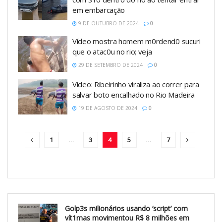
em embarcação
9 DE OUTUBRO DE 2024
0
Vídeo mostra homem m0rdend0 sucuri
que o atac0u no rio; veja
29 DE SETEMBRO DE 2024
0
Vídeo: Ribeirinho viraliza ao correr para
salvar boto encalhado no Rio Madeira
19 DE AGOSTO DE 2024
0
1
…
3
4
5
…
7
Golp3s milionários usando ‘script’ com
vít1mas movimentou R$ 8 milhões em