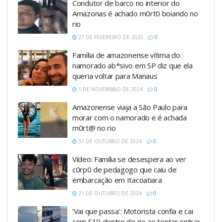
Condutor de barco no interior do
Amazonas é achado m0rt0 boiando no
rio
27 DE FEVEREIRO DE 2025
0
Família de amazonense vítima do
namorado ab*sivo em SP diz que ela
queria voltar para Manaus
1 DE NOVEMBRO DE 2024
0
Amazonense viaja a São Paulo para
morar com o namorado e é achada
m0rt@ no rio
31 DE OUTUBRO DE 2024
0
Vídeo: Família se desespera ao ver
c0rp0 de pedagogo que caiu de
embarcação em Itacoatiara
21 DE OUTUBRO DE 2024
0
‘Vai que passa’: Motorista confia e cai
com S10 dentro do rio ao tentar entrar