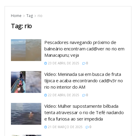
Home
Tag
rio
Tag:
rio
Pescadores navegando próximo de
balneário encontram cad@ver no rio em
Manacapuru; veja
23 DE ABRIL DE 2025
0
Vídeo: Meninada sai em busca de fruta
típica e acaba encontrando cad@v3r no
rio no interior do AM
22 DE ABRIL DE 2025
0
Vídeo: Mulher supostamente bêbada
tenta atravessar o rio de Tefé nadando
e fica furiosa ao ser impedida
21 DE MARÇO DE 2025
0