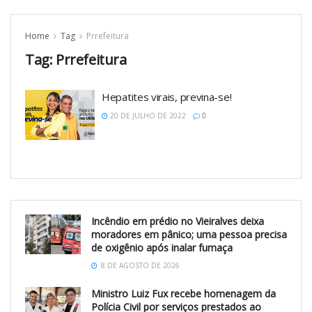
Home
Tag
Prrefeitura
Tag:
Prrefeitura
Hepatites virais, previna-se!
20 DE JULHO DE 2022
0
Incêndio em prédio no Vieiralves deixa
moradores em pânico; uma pessoa precisa
de oxigênio após inalar fumaça
8 DE AGOSTO DE 2026
Ministro Luiz Fux recebe homenagem da
Polícia Civil por serviços prestados ao