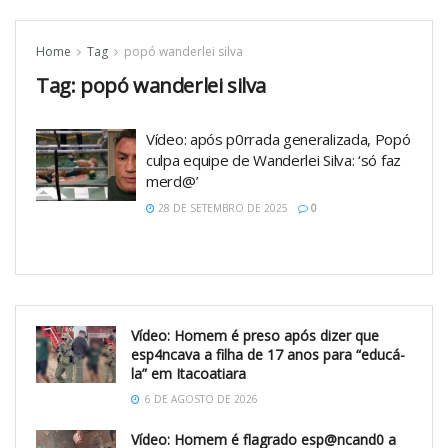
Home
Tag
popó wanderlei silva
Tag:
popó wanderlei silva
Vídeo: após p0rrada generalizada, Popó
culpa equipe de Wanderlei Silva: ‘só faz
merd@’
28 DE SETEMBRO DE 2025
0
Vídeo: Homem é preso após dizer que
esp4ncava a filha de 17 anos para “educá-
la” em Itacoatiara
6 DE AGOSTO DE 2026
Vídeo: Homem é flagrado esp@ncand0 a