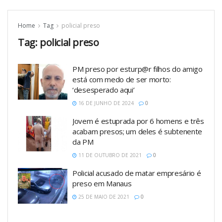
Home
Tag
policial preso
Tag:
policial preso
PM preso por esturp@r filhos do amigo
está com medo de ser morto:
‘desesperado aqui’
16 DE JUNHO DE 2024
0
Jovem é estuprada por 6 homens e três
acabam presos; um deles é subtenente
da PM
11 DE OUTUBRO DE 2021
0
Policial acusado de matar empresário é
preso em Manaus
25 DE MAIO DE 2021
0