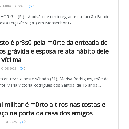
ZEMBRO DE 2025
0
R GIL (PI) - A prisão de um integrante da facção Bonde
esta terça-feira (30) em Monsenhor Gil ...
sto é pr3s0 pela m0rte da enteada de
os grávida e esposa relata hábito dele
 vít1ma
IO DE 2025
0
Em entrevista neste sábado (31), Marisa Rodrigues, mãe da
te Maria Victória Rodrigues dos Santos, de 15 anos ...
al militar é m0rto a tiros nas costas e
aço na porta da casa dos amigos
RIL DE 2025
0