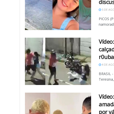
discu
5 DE AGO
PICOS (P
namorado
Vídeo
calça
r0ub
4 DE AGO
BRASIL 
Teresina,
Vídeo
amada
por v