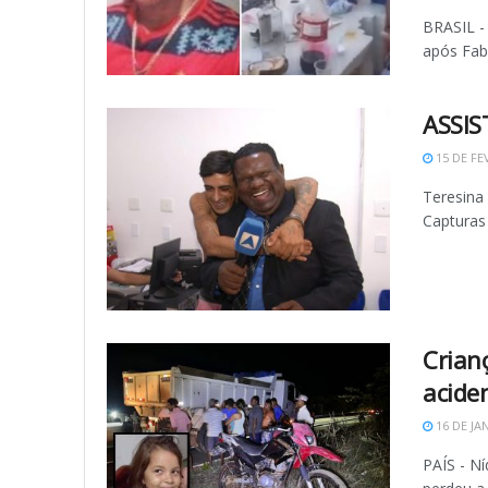
BRASIL -
após Fabr
ASSIST
15 DE FE
Teresina 
Capturas 
Crian
acide
16 DE JA
PAÍS - Ní