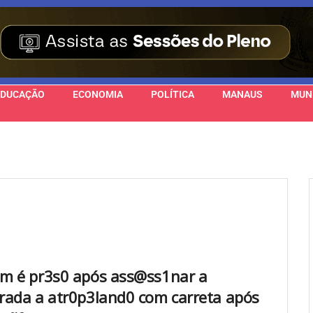
EDUCAÇÃO
ECONOMIA
POLÍTICA
MANAUS
MUN
 é pr3s0 após ass@ss1nar a
ada a atr0p3land0 com carreta após