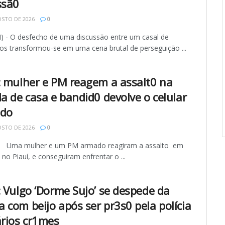
ssã0
STO DE 2026
0
I) - O desfecho de uma discussão entre um casal de
s transformou-se em uma cena brutal de perseguição ...
: mulher e PM reagem a assalt0 na
da de casa e bandid0 devolve o celular
ado
STO DE 2026
0
- Uma mulher e um PM armado reagiram a assalto em
 no Piauí, e conseguiram enfrentar o ...
: Vulgo ‘Dorme Sujo’ se despede da
 com beijo após ser pr3s0 pela polícia
ários cr1mes