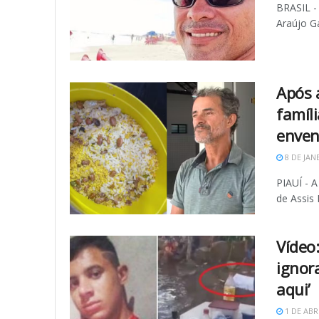
BRASIL -
Araújo Ga
Após 
famíli
enve
8 DE JAN
PIAUÍ - A
de Assis 
Vídeo
ignor
aqui’
1 DE ABR