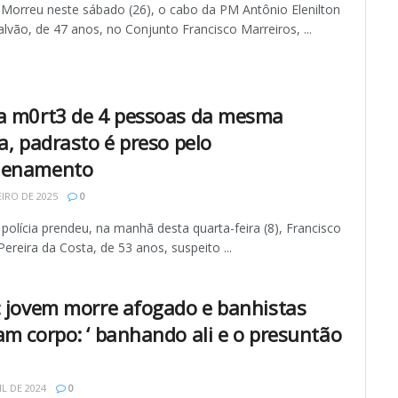
 Morreu neste sábado (26), o cabo da PM Antônio Elenilton
lvão, de 47 anos, no Conjunto Francisco Marreiros, ...
a m0rt3 de 4 pessoas da mesma
a, padrasto é preso pelo
nenamento
EIRO DE 2025
0
 polícia prendeu, na manhã desta quarta-feira (8), Francisco
Pereira da Costa, de 53 anos, suspeito ...
: jovem morre afogado e banhistas
am corpo: ‘ banhando ali e o presuntão
IL DE 2024
0