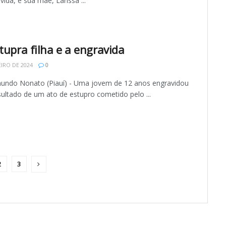
vida, e sua mãe, Larissa ...
tupra filha e a engravida
EIRO DE 2024
0
undo Nonato (Piauí) - Uma jovem de 12 anos engravidou
ultado de um ato de estupro cometido pelo ...
2
3