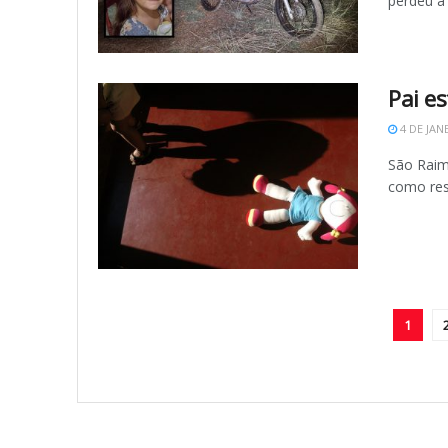
perdeu a 
Pai es
4 DE JAN
São Raim
como res
1