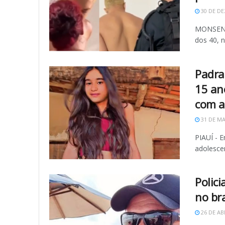
30 DE DE
MONSENHO
dos 40, n
Padra
15 an
com a
31 DE MA
PIAUÍ - 
adolescen
Polici
no br
26 DE AB