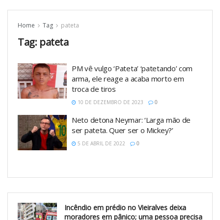
Home
Tag
pateta
Tag:
pateta
PM vê vulgo ‘Pateta’ ‘patetando’ com
arma, ele reage a acaba morto em
troca de tiros
10 DE DEZEMBRO DE 2023
0
Neto detona Neymar: ‘Larga mão de
ser pateta. Quer ser o Mickey?’
5 DE ABRIL DE 2022
0
Incêndio em prédio no Vieiralves deixa
moradores em pânico; uma pessoa precisa