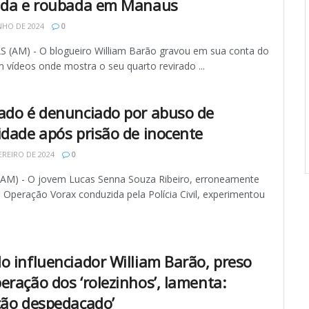
ida e roubada em Manaus
NHO DE 2024
0
(AM) - O blogueiro William Barão gravou em sua conta do
 vídeos onde mostra o seu quarto revirado ...
ado é denunciado por abuso de
idade após prisão de inocente
EREIRO DE 2024
0
AM) - O jovem Lucas Senna Souza Ribeiro, erroneamente
 Operação Vorax conduzida pela Polícia Civil, experimentou
o influenciador William Barão, preso
eração dos ‘rolezinhos’, lamenta:
ção despedaçado’