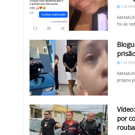
7 DE FEV
MANAUS (
foi às re
Blogu
prisã
1 DE FEV
MANAUS -
própria p
Vídeo
por c
rouba