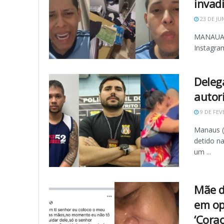
invad
23 DE JU
MANAUAS 
Instagram
Deleg
autor
9 DE FEV
Manaus (
detido na
um ...
Mãe d
em op
‘Cora