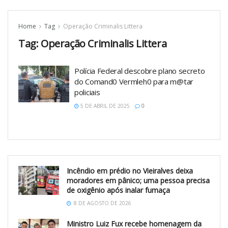
Home
Tag
Operação Criminalis Littera
Tag:
Operação Criminalis Littera
Polícia Federal descobre plano secreto
do Comand0 Vermleh0 para m@tar
policiais
5 DE ABRIL DE 2025
0
Incêndio em prédio no Vieiralves deixa
moradores em pânico; uma pessoa precisa
de oxigênio após inalar fumaça
8 DE AGOSTO DE 2026
Ministro Luiz Fux recebe homenagem da