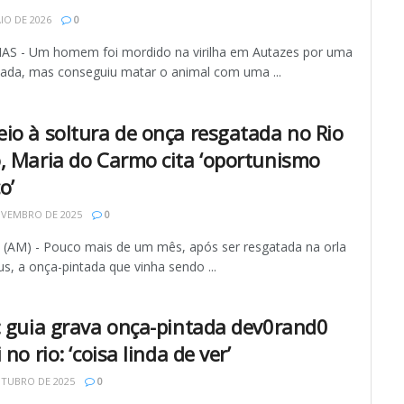
IO DE 2026
0
 - Um homem foi mordido na virilha em Autazes por uma
tada, mas conseguiu matar o animal com uma ...
io à soltura de onça resgatada no Rio
, Maria do Carmo cita ‘oportunismo
o’
OVEMBRO DE 2025
0
AM) - Pouco mais de um mês, após ser resgatada na orla
, a onça-pintada que vinha sendo ...
: guia grava onça-pintada dev0rand0
 no rio: ‘coisa linda de ver’
UTUBRO DE 2025
0