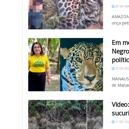
29 DE MA
AMAZONAS
onça pin
Em me
Negro
polític
10 DE N
MANAUS (
de Manaus
Vídeo
sucuri
11 DE O