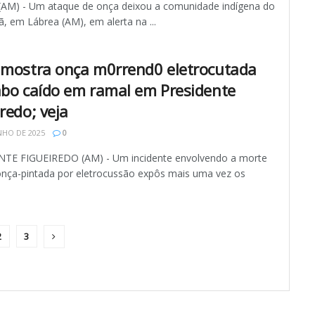
AM) - Um ataque de onça deixou a comunidade indígena do
, em Lábrea (AM), em alerta na ...
 mostra onça m0rrend0 eletrocutada
abo caído em ramal em Presidente
redo; veja
NHO DE 2025
0
TE FIGUEIREDO (AM) - Um incidente envolvendo a morte
nça-pintada por eletrocussão expôs mais uma vez os
.
2
3