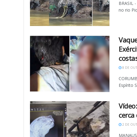
BRASIL -
no rio Pi
Vaque
Exérci
costas
8 DE OU
CORUMBÁ 
Espírito 
Vídeo
cerca
2 DE OU
MANAUS (