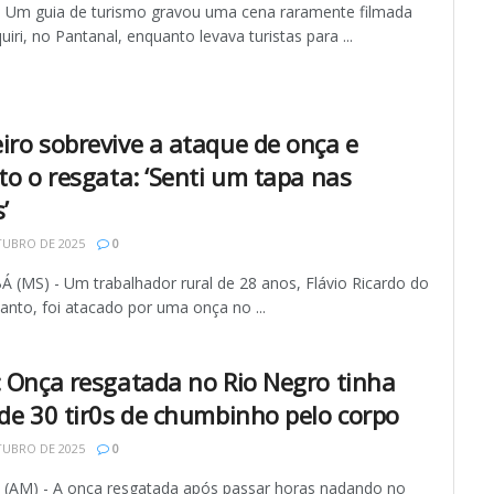
 Um guia de turismo gravou uma cena raramente filmada
quiri, no Pantanal, enquanto levava turistas para ...
iro sobrevive a ataque de onça e
to o resgata: ‘Senti um tapa nas
’
TUBRO DE 2025
0
(MS) - Um trabalhador rural de 28 anos, Flávio Ricardo do
Santo, foi atacado por uma onça no ...
: Onça resgatada no Rio Negro tinha
 de 30 tir0s de chumbinho pelo corpo
TUBRO DE 2025
0
AM) - A onça resgatada após passar horas nadando no