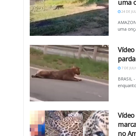
uma o
24 DE JU
AMAZONAS
uma onça
Vídeo
parda
7 DE JUL
BRASIL -
enquanto
Vídeo 
marca
no A