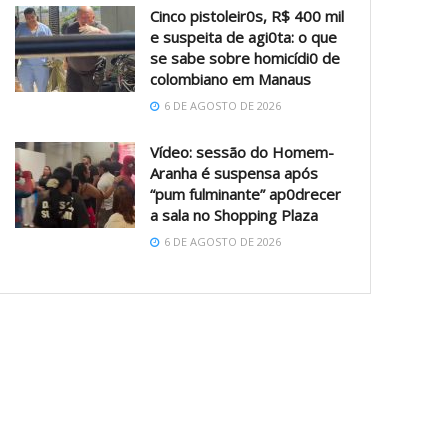
Cinco pistoleir0s, R$ 400 mil
e suspeita de agi0ta: o que
se sabe sobre homicídi0 de
colombiano em Manaus
6 DE AGOSTO DE 2026
Vídeo: sessão do Homem-
Aranha é suspensa após
“pum fulminante” ap0drecer
a sala no Shopping Plaza
6 DE AGOSTO DE 2026