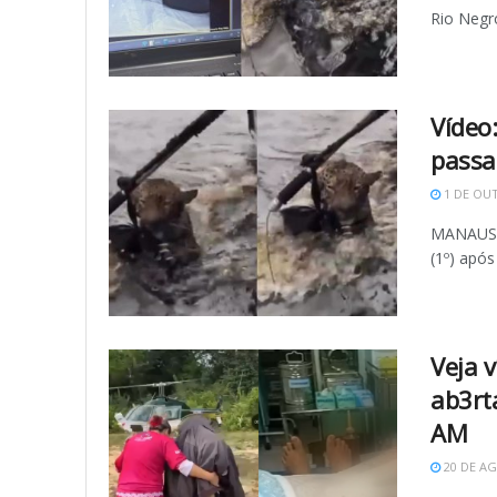
Rio Negro
Vídeo
passa
1 DE OU
MANAUS (
(1º) após
Veja 
ab3rt
AM
20 DE AG