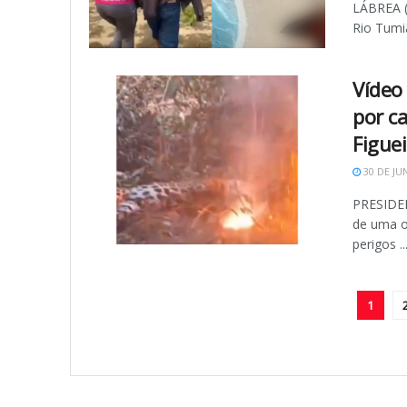
LÁBREA (
Rio Tumiã
Vídeo
por c
Figuei
30 DE JU
PRESIDEN
de uma o
perigos ..
1