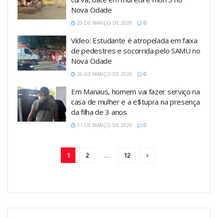
Nova Cidade
29 DE MARÇO DE 2026
0
Vídeo: Estudante é atropelada em faixa
de pedestres e socorrida pelo SAMU no
Nova Cidade
26 DE MARÇO DE 2026
0
Em Manaus, homem vai fazer serviço na
casa de mulher e a e$tupra na presença
da filha de 3 anos
11 DE MARÇO DE 2026
0
1
2
…
12