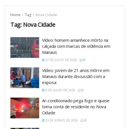
Home
Tag
Nova Cidade
Tag:
Nova Cidade
Vídeo: homem amanhece m0rto na
calçada com marcas de vi0lência em
Manaus
27 DE JULHO DE 2026
0
Vídeo: jovem de 21 anos m0rre em
Manaus durante discussã0 com a
esposa
9 DE JULHO DE 2026
0
Ar-condicionado pega fogo e quase
toma conta de residente no Nova
Cidade
23 DE JUNHO DE 2026
0