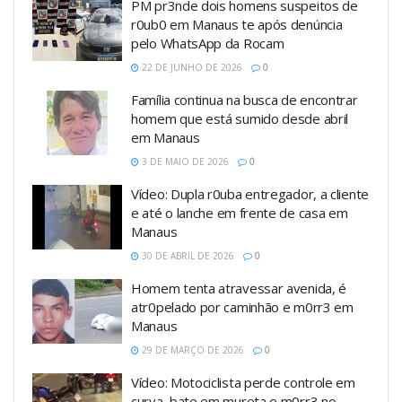
PM pr3nde dois homens suspeitos de
r0ub0 em Manaus te após denúncia
pelo WhatsApp da Rocam
22 DE JUNHO DE 2026
0
Família continua na busca de encontrar
homem que está sumido desde abril
em Manaus
3 DE MAIO DE 2026
0
Vídeo: Dupla r0uba entregador, a cliente
e até o lanche em frente de casa em
Manaus
30 DE ABRIL DE 2026
0
Homem tenta atravessar avenida, é
atr0pelado por caminhão e m0rr3 em
Manaus
29 DE MARÇO DE 2026
0
Vídeo: Motociclista perde controle em
curva, bate em mureta e m0rr3 no