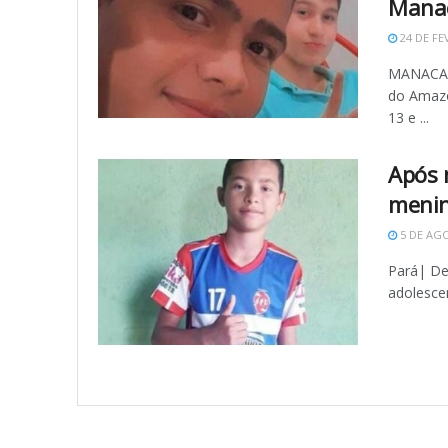
Mana
24 DE FE
MANACAPU
do Amazo
13 e ...
Após 
menin
5 DE AGO
Pará| De
adolescen