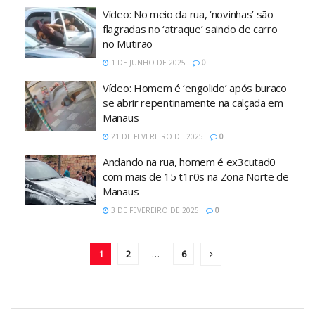
Vídeo: No meio da rua, ‘novinhas’ são
flagradas no ‘atraque’ saindo de carro
no Mutirão
1 DE JUNHO DE 2025
0
Vídeo: Homem é ‘engolido’ após buraco
se abrir repentinamente na calçada em
Manaus
21 DE FEVEREIRO DE 2025
0
Andando na rua, homem é ex3cutad0
com mais de 15 t1r0s na Zona Norte de
Manaus
3 DE FEVEREIRO DE 2025
0
1
2
…
6