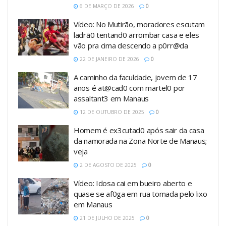
6 DE MARÇO DE 2026
0
Vídeo: No Mutirão, moradores escutam
ladrã0 tentand0 arrombar casa e eles
vão pra cima descendo a p0rr@da
22 DE JANEIRO DE 2026
0
A caminho da faculdade, jovem de 17
anos é at@cad0 com martel0 por
assaltant3 em Manaus
12 DE OUTUBRO DE 2025
0
Homem é ex3cutad0 após sair da casa
da namorada na Zona Norte de Manaus;
veja
2 DE AGOSTO DE 2025
0
Vídeo: Idosa cai em bueiro aberto e
quase se af0ga em rua tomada pelo lixo
em Manaus
21 DE JULHO DE 2025
0