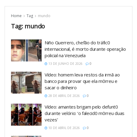
Home
Tag
mundo
Tag:
mundo
Niño Guerrero, chefão do tráfic0
internacional, é morto durante operação
policial na Venezuela
13 DE JUNHO DE 2026
0
Vídeo: homem leva restos da irmã ao
banco para provar que ela m0rreu e
sacar o dinheiro
28 DE ABRIL DE 2026
0
Vídeo: amantes brigam pelo defunt0
durante velório: ‘o falecid0 m0rreu duas
vezes’
10 DE ABRIL DE 2026
0