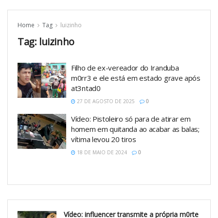
Home
Tag
luizinho
Tag:
luizinho
Filho de ex-vereador do Iranduba
m0rr3 e ele está em estado grave após
at3ntad0
27 DE AGOSTO DE 2025
0
Vídeo: Pistoleiro só para de atirar em
homem em quitanda ao acabar as balas;
vítima levou 20 tiros
18 DE MAIO DE 2024
0
Vídeo: influencer transmite a própria m0rte