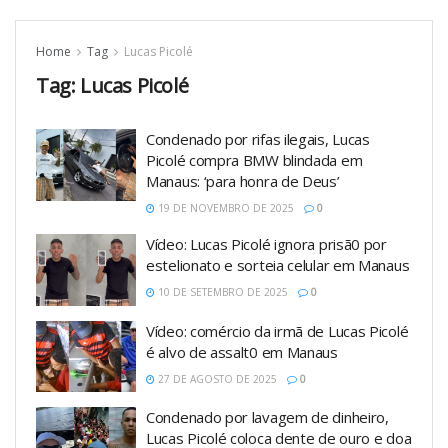
Home
Tag
Lucas Picolé
Tag:
Lucas Picolé
Condenado por rifas ilegais, Lucas
Picolé compra BMW blindada em
Manaus: ‘para honra de Deus’
19 DE NOVEMBRO DE 2025
0
Vídeo: Lucas Picolé ignora prisã0 por
estelionato e sorteia celular em Manaus
10 DE SETEMBRO DE 2025
0
Vídeo: comércio da irmã de Lucas Picolé
é alvo de assalt0 em Manaus
27 DE AGOSTO DE 2025
0
Condenado por lavagem de dinheiro,
Lucas Picolé coloca dente de ouro e doa