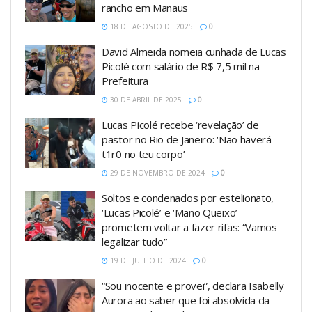
rancho em Manaus
18 DE AGOSTO DE 2025
0
David Almeida nomeia cunhada de Lucas
Picolé com salário de R$ 7,5 mil na
Prefeitura
30 DE ABRIL DE 2025
0
Lucas Picolé recebe ‘revelação’ de
pastor no Rio de Janeiro: ‘Não haverá
t1r0 no teu corpo’
29 DE NOVEMBRO DE 2024
0
Soltos e condenados por estelionato,
‘Lucas Picolé’ e ‘Mano Queixo’
prometem voltar a fazer rifas: “Vamos
legalizar tudo”
19 DE JULHO DE 2024
0
“Sou inocente e provei”, declara Isabelly
Aurora ao saber que foi absolvida da