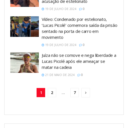
acusação de estelionato
19 DE JULHO DE 2024
0
Vídeo: Condenado por estelionato,
‘Lucas Picolé’ comemora saída da prisão
sentado na porta de carro em
movimento
19 DE JULHO DE 2024
0
Juíza não se comove e nega liberdade a
Lucas Picolé após ele ameaçar se
matar na cadeia
21 DE MAIO DE 2024
0
1
2
…
7