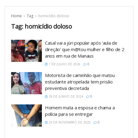
Home
Tag
homicídio doloso
Tag:
homicídio doloso
Casal vai a júri popular após ‘aula de
direção’ que m@tou mulher e filho de 2
anos em rua de Manaus
7 DE JULHO DE 2026
0
Motorista de caminhão que matou
estudante atropelada tem prisão
preventiva decretada
18 DE JUNHO DE 2024
0
Homem mata a esposa e chama a
polícia para se entregar
29 DE NOVEMBRO DE 2020
0