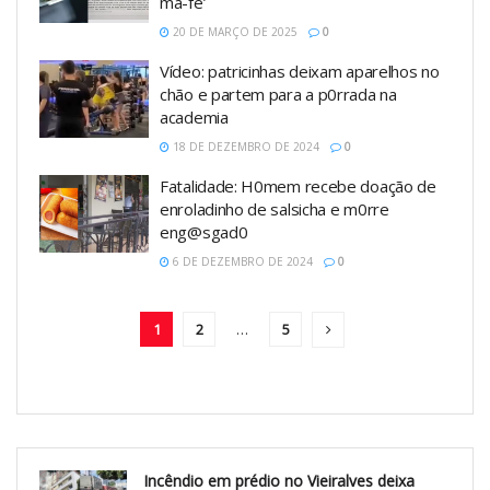
má-fé’
20 DE MARÇO DE 2025
0
Vídeo: patricinhas deixam aparelhos no
chão e partem para a p0rrada na
academia
18 DE DEZEMBRO DE 2024
0
Fatalidade: H0mem recebe doação de
enroladinho de salsicha e m0rre
eng@sgad0
6 DE DEZEMBRO DE 2024
0
1
2
…
5
Incêndio em prédio no Vieiralves deixa