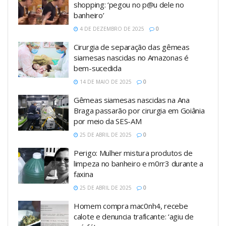
shopping: ‘pegou no p@u dele no
banheiro’
4 DE DEZEMBRO DE 2025
0
Cirurgia de separação das gêmeas
siamesas nascidas no Amazonas é
bem-sucedida
14 DE MAIO DE 2025
0
Gêmeas siamesas nascidas na Ana
Braga passarão por cirurgia em Goiânia
por meio da SES-AM
25 DE ABRIL DE 2025
0
Perigo: Mulher mistura produtos de
limpeza no banheiro e m0rr3 durante a
faxina
25 DE ABRIL DE 2025
0
Homem compra mac0nh4, recebe
calote e denuncia traficante: ‘agiu de