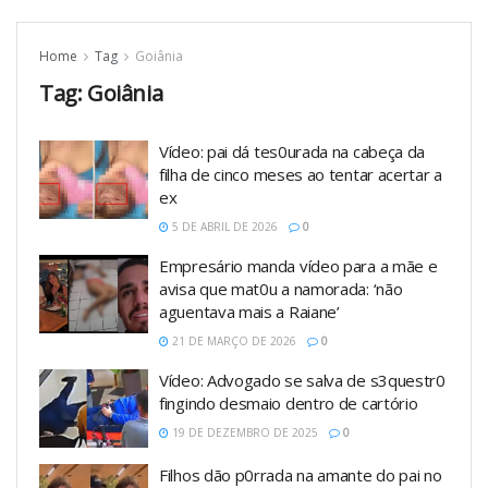
Home
Tag
Goiânia
Tag:
Goiânia
Vídeo: pai dá tes0urada na cabeça da
filha de cinco meses ao tentar acertar a
ex
5 DE ABRIL DE 2026
0
Empresário manda vídeo para a mãe e
avisa que mat0u a namorada: ‘não
aguentava mais a Raiane’
21 DE MARÇO DE 2026
0
Vídeo: Advogado se salva de s3questr0
fingindo desmaio dentro de cartório
19 DE DEZEMBRO DE 2025
0
Filhos dão p0rrada na amante do pai no