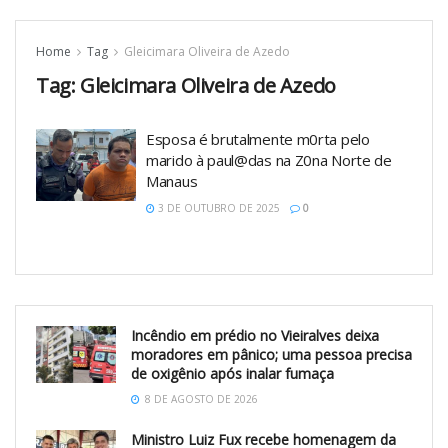
Home
Tag
Gleicimara Oliveira de Azedo
Tag:
Gleicimara Oliveira de Azedo
Esposa é brutalmente m0rta pelo
marido à paul@das na Z0na Norte de
Manaus
3 DE OUTUBRO DE 2025
0
Incêndio em prédio no Vieiralves deixa
moradores em pânico; uma pessoa precisa
de oxigênio após inalar fumaça
8 DE AGOSTO DE 2026
Ministro Luiz Fux recebe homenagem da