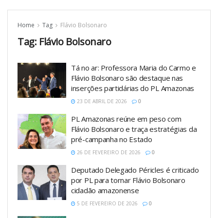
Home
Tag
Flávio Bolsonaro
Tag:
Flávio Bolsonaro
Tá no ar: Professora Maria do Carmo e
Flávio Bolsonaro são destaque nas
inserções partidárias do PL Amazonas
23 DE ABRIL DE 2026
0
PL Amazonas reúne em peso com
Flávio Bolsonaro e traça estratégias da
pré-campanha no Estado
26 DE FEVEREIRO DE 2026
0
Deputado Delegado Péricles é criticado
por PL para tornar Flávio Bolsonaro
cidadão amazonense
5 DE FEVEREIRO DE 2026
0