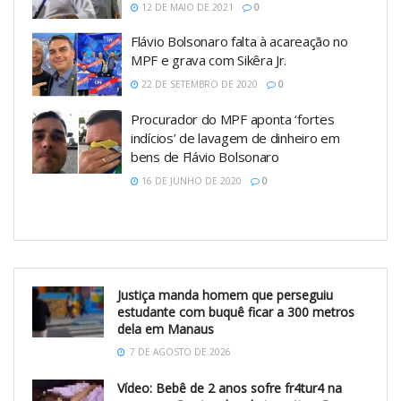
12 DE MAIO DE 2021
0
Flávio Bolsonaro falta à acareação no
MPF e grava com Sikêra Jr.
22 DE SETEMBRO DE 2020
0
Procurador do MPF aponta ‘fortes
indícios’ de lavagem de dinheiro em
bens de Flávio Bolsonaro
16 DE JUNHO DE 2020
0
Justiça manda homem que perseguiu
estudante com buquê ficar a 300 metros
dela em Manaus
7 DE AGOSTO DE 2026
Vídeo: Bebê de 2 anos sofre fr4tur4 na