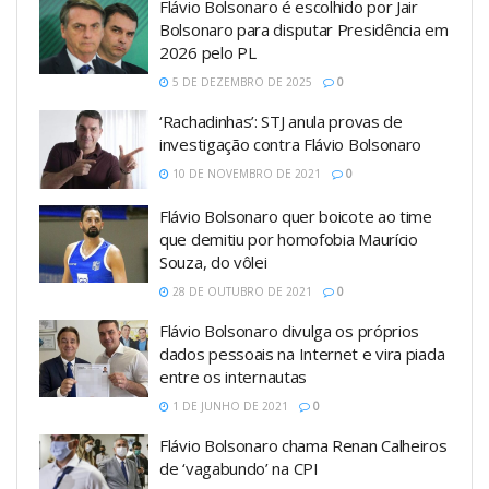
Flávio Bolsonaro é escolhido por Jair
Bolsonaro para disputar Presidência em
2026 pelo PL
5 DE DEZEMBRO DE 2025
0
‘Rachadinhas’: STJ anula provas de
investigação contra Flávio Bolsonaro
10 DE NOVEMBRO DE 2021
0
Flávio Bolsonaro quer boicote ao time
que demitiu por homofobia Maurício
Souza, do vôlei
28 DE OUTUBRO DE 2021
0
Flávio Bolsonaro divulga os próprios
dados pessoais na Internet e vira piada
entre os internautas
1 DE JUNHO DE 2021
0
Flávio Bolsonaro chama Renan Calheiros
de ‘vagabundo’ na CPI