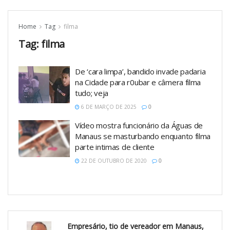
Home
Tag
filma
Tag:
filma
De ‘cara limpa’, bandido invade padaria
na Cidade para r0ubar e câmera filma
tudo; veja
6 DE MARÇO DE 2025
0
Vídeo mostra funcionário da Águas de
Manaus se masturbando enquanto filma
parte intimas de cliente
22 DE OUTUBRO DE 2020
0
Empresário, tio de vereador em Manaus,