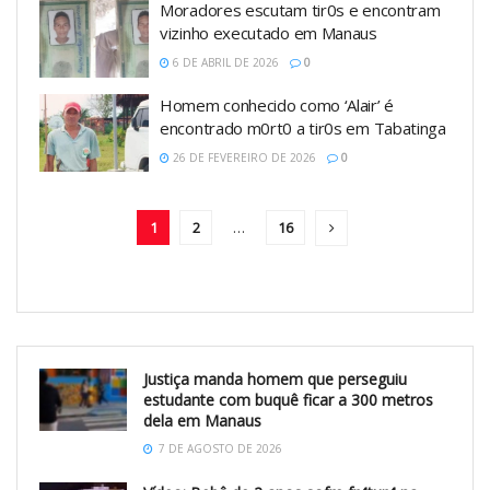
Moradores escutam tir0s e encontram
vizinho executado em Manaus
6 DE ABRIL DE 2026
0
Homem conhecido como ‘Alair’ é
encontrado m0rt0 a tir0s em Tabatinga
26 DE FEVEREIRO DE 2026
0
1
2
…
16
Justiça manda homem que perseguiu
estudante com buquê ficar a 300 metros
dela em Manaus
7 DE AGOSTO DE 2026