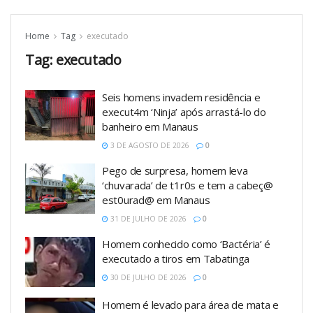
Home
Tag
executado
Tag:
executado
Seis homens invadem residência e
execut4m ‘Ninja’ após arrastá-lo do
banheiro em Manaus
3 DE AGOSTO DE 2026
0
Pego de surpresa, homem leva
‘chuvarada’ de t1r0s e tem a cabeç@
est0urad@ em Manaus
31 DE JULHO DE 2026
0
Homem conhecido como ‘Bactéria’ é
executado a tiros em Tabatinga
30 DE JULHO DE 2026
0
Homem é levado para área de mata e