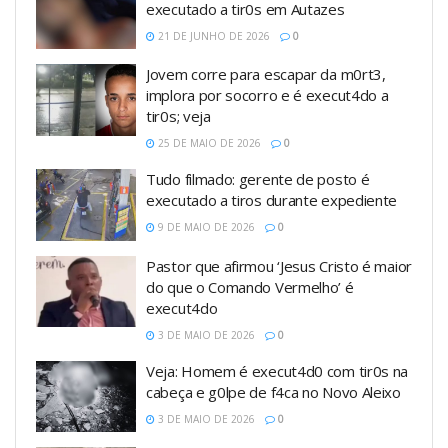
executado a tir0s em Autazes
21 DE JUNHO DE 2026
0
Jovem corre para escapar da m0rt3,
implora por socorro e é execut4do a
tir0s; veja
25 DE MAIO DE 2026
0
Tudo filmado: gerente de posto é
executado a tiros durante expediente
9 DE MAIO DE 2026
0
Pastor que afirmou ‘Jesus Cristo é maior
do que o Comando Vermelho’ é
execut4do
3 DE MAIO DE 2026
0
Veja: Homem é execut4d0 com tir0s na
cabeça e g0lpe de f4ca no Novo Aleixo
3 DE MAIO DE 2026
0