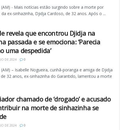
AM) - Mais notícias estão surgindo sobre a morte por
da ex-sinhazinha, Djidja Cardoso, de 32 anos. Após o ...
le revela que encontrou Djidja na
a passada e se emociona: ‘Parecia
 uma despedida’
IO DE 2024
0
AM) – Isabelle Nogueira, cunhã-poranga e amiga de Djidja
 de 32 anos, ex-sinhazinha do Garantido, lamentou a morte
ador chamado de ‘drogado’ e acusado
ntribuir na morte de sinhazinha se
de
IO DE 2024
0