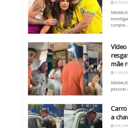
22 DE JU
MANAUS (
investig
compra ..
Vídeo 
resga
mãe r
11 DE JU
MANAUS (
pessoas q
Carro
a chav
4 DE JUN