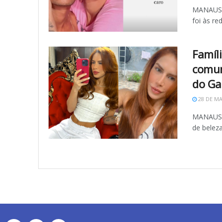
MANAUS (
foi às re
Famíl
comun
do Ga
28 DE MA
MANAUS (
de beleza