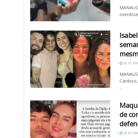
MANAUS (
overdose 
Isabel
seman
mesmo
28 DE MA
MANAUS (
Cardoso,
...
Maqui
de co
defen
28 DE MA