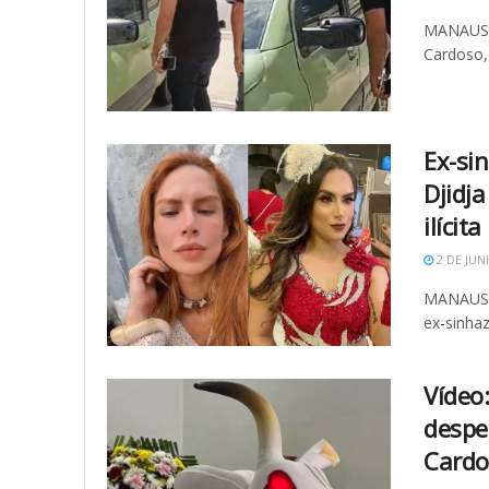
MANAUS (
Cardoso, 
Ex-si
Djidj
ilícita
2 DE JUN
MANAUS (
ex-sinhaz
Vídeo
despe
Cardo