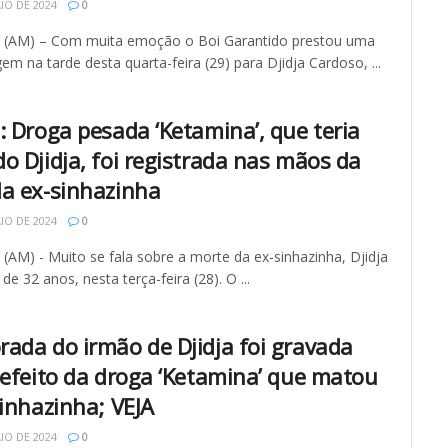
IO DE 2024
0
AM) – Com muita emoção o Boi Garantido prestou uma
 na tarde desta quarta-feira (29) para Djidja Cardoso, ...
: Droga pesada ‘Ketamina’, que teria
o Djidja, foi registrada nas mãos da
a ex-sinhazinha
IO DE 2024
0
AM) - Muito se fala sobre a morte da ex-sinhazinha, Djidja
de 32 anos, nesta terça-feira (28). O ...
ada do irmão de Djidja foi gravada
 efeito da droga ‘Ketamina’ que matou
sinhazinha; VEJA
IO DE 2024
0