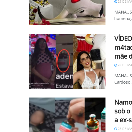
29 DE MA
MANAUS (
homenagem
VÍDEO
m4tad
mãe d
28 DE MA
MANAUS (
Cardoso, 
Namor
sob o
a ex-
28 DE MA