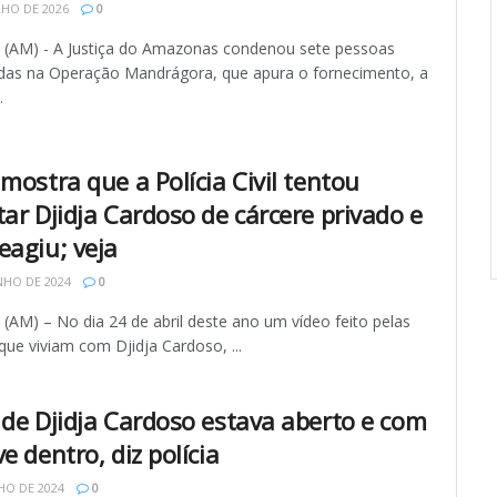
LHO DE 2026
0
AM) - A Justiça do Amazonas condenou sete pessoas
adas na Operação Mandrágora, que apura o fornecimento, a
.
mostra que a Polícia Civil tentou
tar Djidja Cardoso de cárcere privado e
eagiu; veja
NHO DE 2024
0
AM) – No dia 24 de abril deste ano um vídeo feito pelas
ue viviam com Djidja Cardoso, ...
 de Djidja Cardoso estava aberto e com
e dentro, diz polícia
HO DE 2024
0