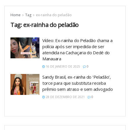
Home
Tag
ex-rainha do peladão
Tag:
ex-rainha do peladão
Vídeo: Ex-rainha do Peladão chama a
polícia após ser impedida de ser
atendida na Cachaçaria do Dedé do
Manauara
16 DE JANEIRO DE 2025
0
Sandy Brasil, ex-rainha do ‘Peladão’,
torce para que substituta receba
prêmio sem atraso e sem advogado
28 DE DEZEMBRO DE 2021
0