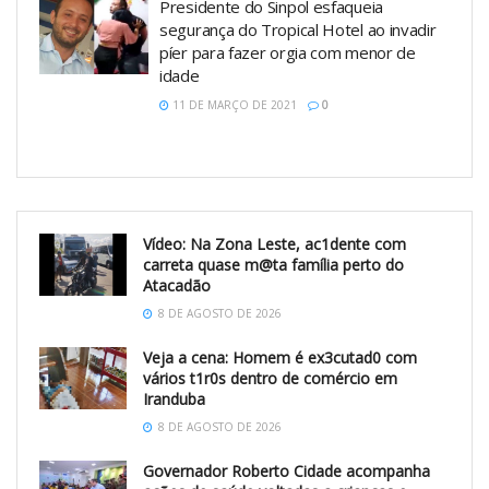
Presidente do Sinpol esfaqueia
segurança do Tropical Hotel ao invadir
píer para fazer orgia com menor de
idade
11 DE MARÇO DE 2021
0
Vídeo: Na Zona Leste, ac1dente com
carreta quase m@ta família perto do
Atacadão
8 DE AGOSTO DE 2026
Veja a cena: Homem é ex3cutad0 com
vários t1r0s dentro de comércio em
Iranduba
8 DE AGOSTO DE 2026
Governador Roberto Cidade acompanha