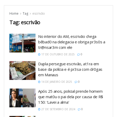
Home
Tag
escrivão
Tag:
escrivão
No interior do AM, escrivão chega
bêbad0 na delegacia e obriga pr3s0s a
tr@nsar3m com ele
17 DE OUTUBRO DE 2025
0
Dupla persegue escrivão, at1ra em
base da polícia e é pr3sa com dr0gas
em Manaus
14 DE JANEIRO DE 2025
0
Após 25 anos, policial prende homem
que mat0u o pai dela por causa de R$
150: ‘Lavei a alma’
27 DE SETEMBRO DE 2024
0