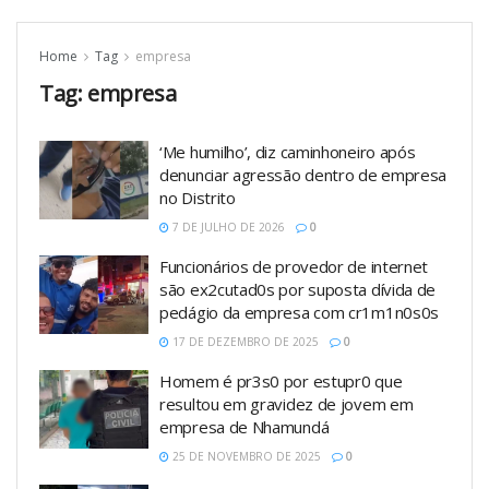
Home
Tag
empresa
Tag:
empresa
‘Me humilho’, diz caminhoneiro após
denunciar agressão dentro de empresa
no Distrito
7 DE JULHO DE 2026
0
Funcionários de provedor de internet
são ex2cutad0s por suposta dívida de
pedágio da empresa com cr1m1n0s0s
17 DE DEZEMBRO DE 2025
0
Homem é pr3s0 por estupr0 que
resultou em gravidez de jovem em
empresa de Nhamundá
25 DE NOVEMBRO DE 2025
0