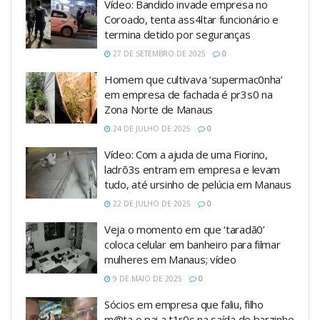
Vídeo: Bandido invade empresa no
Coroado, tenta ass4ltar funcionário e
termina detido por seguranças
27 DE SETEMBRO DE 2025
0
Homem que cultivava ‘supermac0nha’
em empresa de fachada é pr3s0 na
Zona Norte de Manaus
24 DE JULHO DE 2025
0
Vídeo: Com a ajuda de uma Fiorino,
ladrõ3s entram em empresa e levam
tudo, até ursinho de pelúcia em Manaus
22 DE JULHO DE 2025
0
Veja o momento em que ‘taradã0’
coloca celular em banheiro para filmar
mulheres em Manaus; vídeo
9 DE MAIO DE 2025
0
Sócios em empresa que faliu, filho
m@ta o pai a t1r0s na saída de barzinho