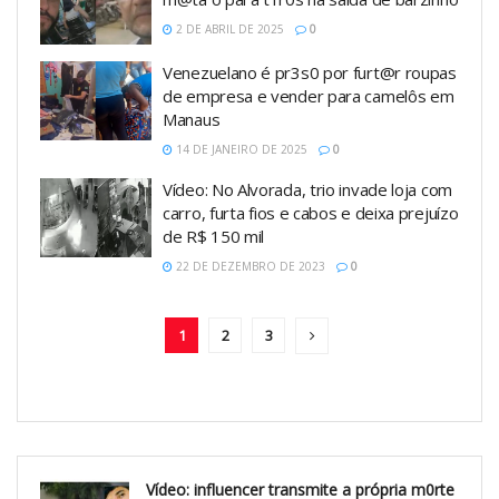
2 DE ABRIL DE 2025
0
Venezuelano é pr3s0 por furt@r roupas
de empresa e vender para camelôs em
Manaus
14 DE JANEIRO DE 2025
0
Vídeo: No Alvorada, trio invade loja com
carro, furta fios e cabos e deixa prejuízo
de R$ 150 mil
22 DE DEZEMBRO DE 2023
0
1
2
3
Vídeo: influencer transmite a própria m0rte