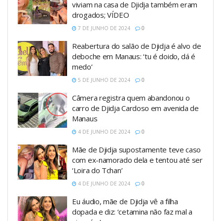
viviam na casa de Djidja também eram
drogados; VÍDEO
7 DE JUNHO DE 2024
0
Reabertura do salão de Djidja é alvo de
deboche em Manaus: ‘tu é doido, dá é
medo’
5 DE JUNHO DE 2024
0
Câmera registra quem abandonou o
carro de Djidja Cardoso em avenida de
Manaus
4 DE JUNHO DE 2024
0
Mãe de Djidja supostamente teve caso
com ex-namorado dela e tentou até ser
‘Loira do Tchan’
4 DE JUNHO DE 2024
0
Eu áudio, mãe de Djidja vê a filha
dopada e diz: ‘cetamina não faz mal a