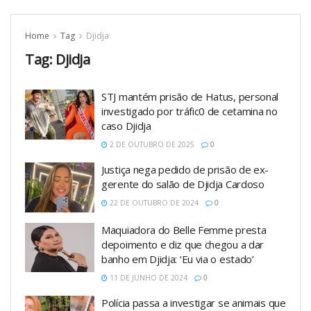
Home
Tag
Djidja
Tag:
Djidja
STJ mantém prisão de Hatus, personal
investigado por tráfic0 de cetamina no
caso Djidja
2 DE OUTUBRO DE 2025
0
Justiça nega pedido de prisão de ex-
gerente do salão de Djidja Cardoso
22 DE OUTUBRO DE 2024
0
Maquiadora do Belle Femme presta
depoimento e diz que chegou a dar
banho em Djidja: ‘Eu via o estado’
11 DE JUNHO DE 2024
0
Polícia passa a investigar se animais que