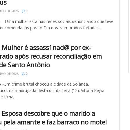
us
NHO DE 2026
0
 Uma mulher está nas redes sociais denunciando que teve
s encomendadas para o Dia dos Namorados furtadas ...
: Mulher é assass1nad@ por ex-
ado após recusar reconciliação em
 de Santo Antônio
NHO DE 2025
0
-Um crime brutal chocou a cidade de Solânea,
o, na madrugada desta quinta-feira (12). Vitória Régia
e Lima, ...
: Esposa descobre que o marido a
u pela amante e faz barraco no motel