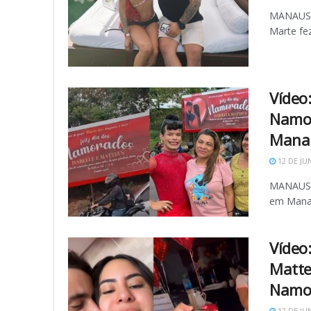
MANAUS -
Marte fe
Vídeo
Namor
Man
12 DE JU
MANAUS -
em Manau
Vídeo
Matte
Namo
12 DE JU