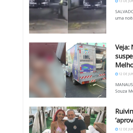
13 DE JU
SALVADOR
uma noite
Veja:
suspe
Melho
12 DE JU
MANAUS (
Souza Mor
Ruivi
‘apro
12 DE JU