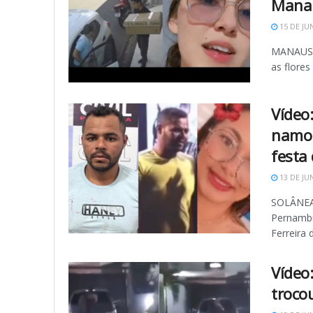
Mana
15 DE JU
MANAUS -
as flore
Vídeo
namor
festa
13 DE JU
SOLÂNEA 
Pernambuc
Ferreira d
Vídeo
troco