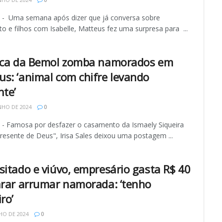
 Uma semana após dizer que já conversa sobre
 e filhos com Isabelle, Matteus fez uma surpresa para ...
ica da Bemol zomba namorados em
s: ‘animal com chifre levando
nte’
NHO DE 2024
0
 Famosa por desfazer o casamento da Ismaely Siqueira
resente de Deus", Irisa Sales deixou uma postagem ...
sitado e viúvo, empresário gasta R$ 40
arar arrumar namorada: ‘tenho
ro’
HO DE 2024
0