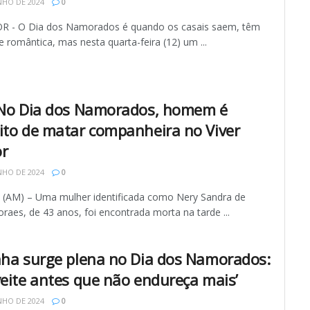
NHO DE 2024
0
 - O Dia dos Namorados é quando os casais saem, têm
 romântica, mas nesta quarta-feira (12) um ...
 No Dia dos Namorados, homem é
ito de matar companheira no Viver
r
NHO DE 2024
0
AM) – Uma mulher identificada como Nery Sandra de
aes, de 43 anos, foi encontrada morta na tarde ...
nha surge plena no Dia dos Namorados:
veite antes que não endureça mais’
NHO DE 2024
0