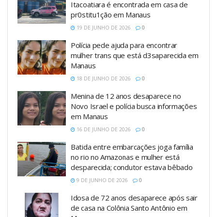
Itacoatiara é encontrada em casa de
pr0stitu1ção em Manaus
19 DE JUNHO DE 2026
0
Polícia pede ajuda para encontrar
mulher trans que está d3saparecida em
Manaus
18 DE JUNHO DE 2026
0
Menina de 12 anos desaparece no
Novo Israel e polícia busca informações
em Manaus
16 DE JUNHO DE 2026
0
Batida entre embarcações joga família
no rio no Amazonas e mulher está
desparecida; condutor estava bêbado
9 DE JUNHO DE 2026
0
Idosa de 72 anos desaparece após sair
de casa na Colônia Santo Antônio em