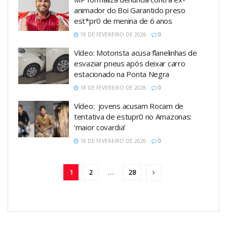
animador do Boi Garantido preso
est*pr0 de menina de 6 anos
19 DE FEVEREIRO DE 2026
0
Vídeo: Motorista acusa flanelinhas de
esvaziar pneus após deixar carro
estacionado na Ponta Negra
18 DE FEVEREIRO DE 2026
0
Vídeo: jovens acusam Rocam de
tentativa de estupr0 no Amazonas:
‘maior covardia’
18 DE FEVEREIRO DE 2026
0
1
2
…
28