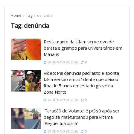
Home
Tag
denúncia
Tag:
denúncia
Restaurante da Ufam serve ovo de
barata e grampo para universitários em
Manaus
18 DE MAIO DE 2026
0
Vídeo: Pai denuncia padrasto e aponta
falsa versão em ac1dente que deixou
filha de 5 anos em estado grave na
Zona Norte
16 DE MAIO DE 2026
0
‘Taradã0 do Volante’ é pr3s0 após ser
pego se ma$turband0 para vít1ma:
‘Peguei tua placa’
13 DE MAIO DE 2026
0