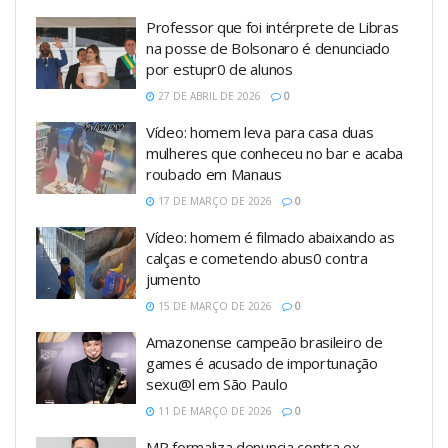
Professor que foi intérprete de Libras
na posse de Bolsonaro é denunciado
por estupr0 de alunos
27 DE ABRIL DE 2026
0
Vídeo: homem leva para casa duas
mulheres que conheceu no bar e acaba
roubado em Manaus
17 DE MARÇO DE 2026
0
Vídeo: homem é filmado abaixando as
calças e cometendo abus0 contra
jumento
15 DE MARÇO DE 2026
0
Amazonense campeão brasileiro de
games é acusado de importunação
sexu@l em São Paulo
11 DE MARÇO DE 2026
0
MP formaliza denuncia contra ex-