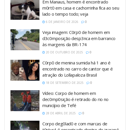
Em Manaus, homem é encontrado
m0rt0 em casa e cachorrinha fica ao seu
lado o tempo todo; veja
6 DE JANEIRO DE 2026
0
Veja imagem: C0rp0 de homem em
d3c0mposição desp3nca em barranco
às margens da BR-174
20 DE OUTUBRO DE 2025
0
C0rp0 de menina sumida há 1 ano é
encontrado no carro de cantor que é
atração do Lollapaloza Brasil
18 DE SETEMBRO DE 2025
0
Vídeo: Corpo de homem em
dec0mp0sição é retirado do rio no
município de Tefé
28 DE ABRIL DE 2025
0
Corpo deg0lad0 e com marcas de
t0rtur4 é encontrado dentro de igarapé