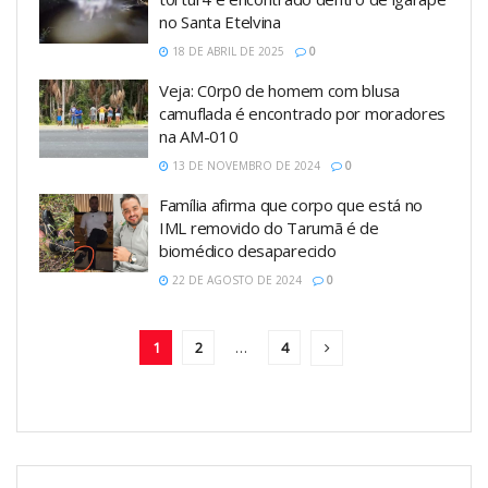
no Santa Etelvina
18 DE ABRIL DE 2025
0
Veja: C0rp0 de homem com blusa
camuflada é encontrado por moradores
na AM-010
13 DE NOVEMBRO DE 2024
0
Família afirma que corpo que está no
IML removido do Tarumã é de
biomédico desaparecido
22 DE AGOSTO DE 2024
0
1
2
…
4