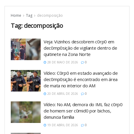
Home
Tag
decomposição
Tag:
decomposição
Veja: Vizinhos descobrem c0rp0 em
dec0mp0sição de vigilante dentro de
quitinete na Zona Norte
28 DE MAIO DE 2026
0
Vídeo: C0rp0 em estado avançado de
dec0mp0sição é encontrado em área
de mata no interior do AM
20 DE ABRIL DE 2026
0
Vídeo: No AM, demora do IML faz c0rp0
de homem ser c0mid0 por bichos,
denuncia família
19 DE ABRIL DE 2026
0