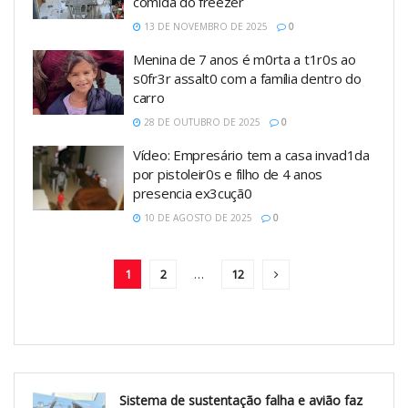
comida do freezer
13 DE NOVEMBRO DE 2025
0
Menina de 7 anos é m0rta a t1r0s ao
s0fr3r assalt0 com a família dentro do
carro
28 DE OUTUBRO DE 2025
0
Vídeo: Empresário tem a casa invad1da
por pistoleir0s e filho de 4 anos
presencia ex3cuçã0
10 DE AGOSTO DE 2025
0
1
2
…
12
Sistema de sustentação falha e avião faz