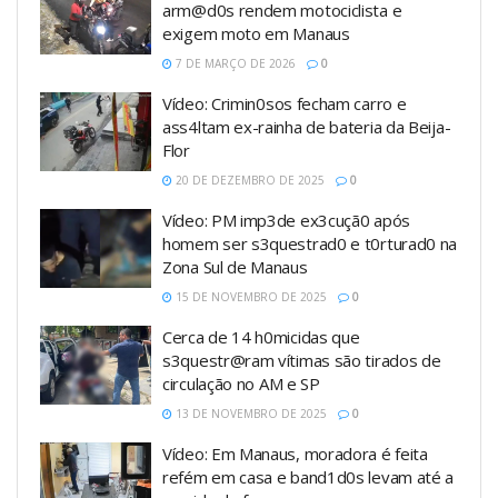
arm@d0s rendem motociclista e
exigem moto em Manaus
7 DE MARÇO DE 2026
0
Vídeo: Crimin0sos fecham carro e
ass4ltam ex-rainha de bateria da Beija-
Flor
20 DE DEZEMBRO DE 2025
0
Vídeo: PM imp3de ex3cuçã0 após
homem ser s3questrad0 e t0rturad0 na
Zona Sul de Manaus
15 DE NOVEMBRO DE 2025
0
Cerca de 14 h0micidas que
s3questr@ram vítimas são tirados de
circulação no AM e SP
13 DE NOVEMBRO DE 2025
0
Vídeo: Em Manaus, moradora é feita
refém em casa e band1d0s levam até a