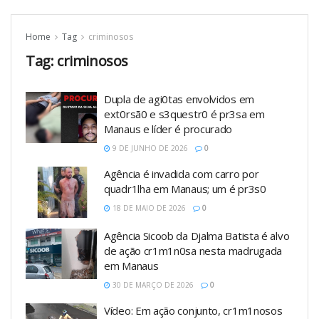
Home
Tag
criminosos
Tag:
criminosos
Dupla de agi0tas envolvidos em
ext0rsã0 e s3questr0 é pr3sa em
Manaus e líder é procurado
9 DE JUNHO DE 2026
0
Agência é invadida com carro por
quadr1lha em Manaus; um é pr3s0
18 DE MAIO DE 2026
0
Agência Sicoob da Djalma Batista é alvo
de ação cr1m1n0sa nesta madrugada
em Manaus
30 DE MARÇO DE 2026
0
Vídeo: Em ação conjunto, cr1m1nosos