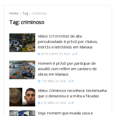
Home
Tag
criminoso
Tag:
criminoso
Vídeo: Cr1m1n0s0 de alta
periculosidade é pr3s0 por r0ubos,
m0rt3s e latr0cíni0s em Manaus
30 DE JUNHO DE 2026
0
Homem é pr3s0 por participar de
assalt0 com refém em canteiro de
obras em Manaus
7 DE ABRIL DE 2026
0
Vídeo: Criminoso reconhece testemunha
que o denunciou e a m4ta a f4cadas
6 DE ABRIL DE 2026
0
Veja: Homem que invadiu casa e