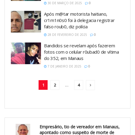
30 DE MARÇO DE 2025
0
Após m@tar motorista haitiano,
cr1m1n0s0 foi à delegacia registrar
falso roub0, diz polícia
28 DE FEVEREIRO DE 2025
0
Bandidos se revelam após fazerem
fotos com o celular r0ubad0 de vítima
do 352, em Manaus
7 DE JANEIRO DE 2025
0
1
2
…
4
Empresário, tio de vereador em Manaus,
apontado como suspeito de morte de