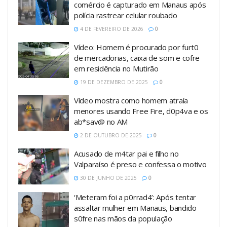
comércio é capturado em Manaus após
polícia rastrear celular roubado
4 DE FEVEREIRO DE 2026
0
Vídeo: Homem é procurado por furt0
de mercadorias, caixa de som e cofre
em residência no Mutirão
19 DE DEZEMBRO DE 2025
0
Vídeo mostra como homem atraía
menores usando Free Fire, d0p4va e os
ab*sav@ no AM
2 DE OUTUBRO DE 2025
0
Acusado de m4tar pai e filho no
Valparaíso é preso e confessa o motivo
30 DE JUNHO DE 2025
0
‘Meteram foi a p0rrad4’: Após tentar
assaltar mulher em Manaus, bandido
s0fre nas mãos da população