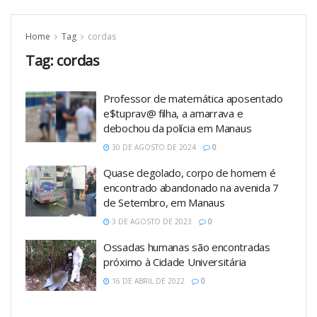
Home
Tag
cordas
Tag:
cordas
Professor de matemática aposentado
e$tuprav@ filha, a amarrava e
debochou da polícia em Manaus
30 DE AGOSTO DE 2024
0
Quase degolado, corpo de homem é
encontrado abandonado na avenida 7
de Setembro, em Manaus
3 DE AGOSTO DE 2023
0
Ossadas humanas são encontradas
próximo à Cidade Universitária
16 DE ABRIL DE 2022
0