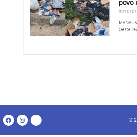
povo 
27 DE DE
MANAUS (
Oeste rec
© 2