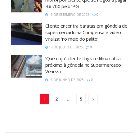
R$ 700 pelo ‘PG’
13 DE SETEMBRO DE 2025
0
Cliente encontra baratas em gôndola de
supermercado na Compensa e vídeo
viraliza: ‘no meio do palito’
18 DE JULHO DE 2025
0
‘Que nojo’: cliente flagra e filma catita
próximo à gôndola no Supermercado
Veneza
16 DE JUNHO DE 2025
0
1
2
…
5