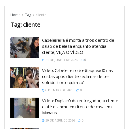
Home
Tag
cliente
Tag:
cliente
Cabeleireira é morta a tiros dentro de
salão de beleza enquanto atendia
cliente; VEJA O VÍDEO
21 DE JUNHO DE 2026
0
Vídeo: Cabeleireiro é e$faquead0 nas
costas após cliente reclamar de ter
sofrido ‘corte químico’
6 DE MAIO DE 2026
0
Vídeo: Dupla r0uba entregador, a cliente
e até o lanche em frente de casa em
Manaus
30 DE ABRIL DE 2026
0