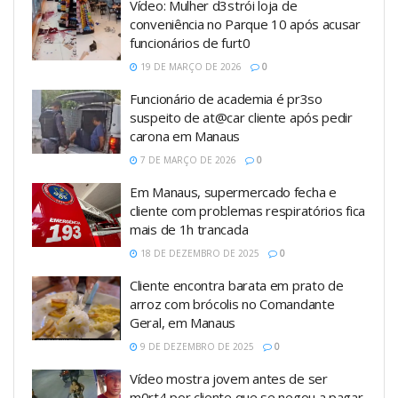
Vídeo: Mulher d3strói loja de
conveniência no Parque 10 após acusar
funcionários de furt0
19 DE MARÇO DE 2026
0
Funcionário de academia é pr3so
suspeito de at@car cliente após pedir
carona em Manaus
7 DE MARÇO DE 2026
0
Em Manaus, supermercado fecha e
cliente com problemas respiratórios fica
mais de 1h trancada
18 DE DEZEMBRO DE 2025
0
Cliente encontra barata em prato de
arroz com brócolis no Comandante
Geral, em Manaus
9 DE DEZEMBRO DE 2025
0
Vídeo mostra jovem antes de ser
m0rt4 por cliente que se negou a pagar