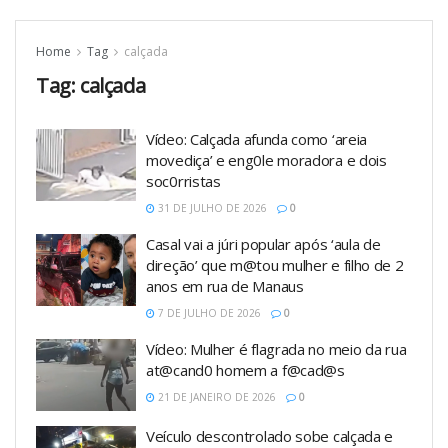
Home
Tag
calçada
Tag:
calçada
Vídeo: Calçada afunda como ‘areia
movediça’ e eng0le moradora e dois
soc0rristas
31 DE JULHO DE 2026
0
Casal vai a júri popular após ‘aula de
direção’ que m@tou mulher e filho de 2
anos em rua de Manaus
7 DE JULHO DE 2026
0
Vídeo: Mulher é flagrada no meio da rua
at@cand0 homem a f@cad@s
21 DE JANEIRO DE 2026
0
Veículo descontrolado sobe calçada e