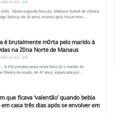
TUBRO DE 2025
0
AM) - Nesta segunda-feira (6), Matheus Robert de Oliveira
lgo Belisca, de 30 anos, morreu após trocar tiros ...
a é brutalmente m0rta pelo marido à
das na Z0na Norte de Manaus
TUBRO DE 2025
0
 A PM prendeu nesta sexta-feira (3) o marido de
a Oliveira de Azedo, de 47 anos, espancada por ...
 que ficava ‘valentão’ quando bebia
 em casa três dias após se envolver em