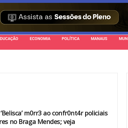
EDUCAÇÃO
ECONOMIA
POLÍTICA
MANAUS
MUN
‘Belisca’ m0rr3 ao confr0nt4r policiais
ares no Braga Mendes; veja