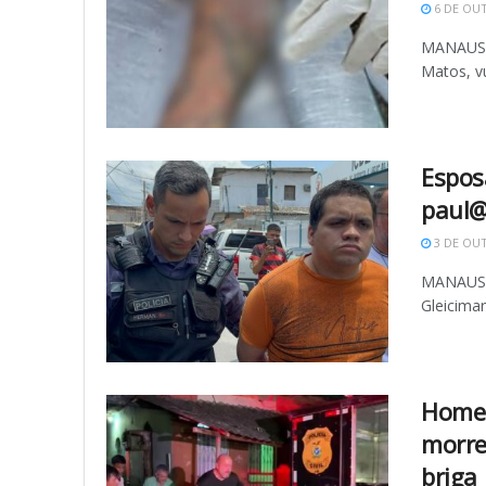
6 DE OU
MANAUS (
Matos, vu
Espos
paul@
3 DE OU
MANAUS -
Gleicimar
Homem
morre
briga