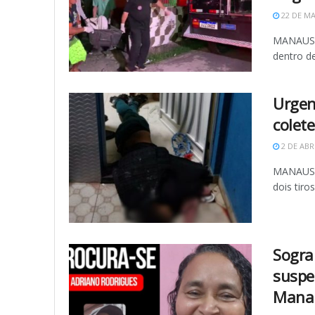
22 DE MA
MANAUS (
dentro de
Urgen
colet
2 DE ABR
MANAUS -
dois tiros
Sogra
suspe
Mana