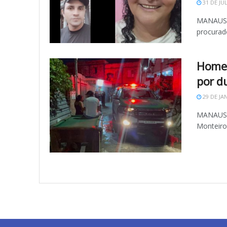
31 DE JU
MANAUS (
procurado
Homem
por d
29 DE JA
MANAUS (
Monteiro,