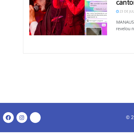
canto
23 DE JU
MANAUS (A
revelou n
© 2