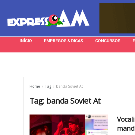
INÍCIO
EMPREGOS & DICAS
CONCURSOS
Home
Tag
banda Soviet At
Tag:
banda Soviet At
Vocal
manda