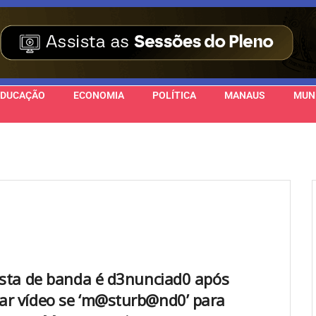
EDUCAÇÃO
ECONOMIA
POLÍTICA
MANAUS
MUN
ista de banda é d3nunciad0 após
r vídeo se ‘m@sturb@nd0’ para