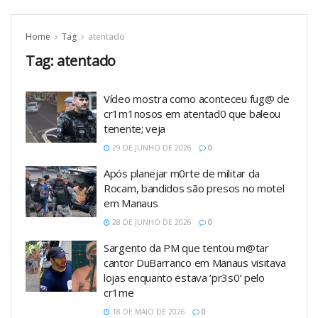
Home
Tag
atentado
Tag:
atentado
Vídeo mostra como aconteceu fug@ de
cr1m1nosos em atentad0 que baleou
tenente; veja
29 DE JUNHO DE 2026
0
Após planejar m0rte de militar da
Rocam, bandidos são presos no motel
em Manaus
28 DE JUNHO DE 2026
0
Sargento da PM que tentou m@tar
cantor DuBarranco em Manaus visitava
lojas enquanto estava ‘pr3s0’ pelo
cr1me
18 DE MAIO DE 2026
0