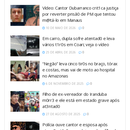
Vídeo: Cantor Dubarranco crit1ca justiça
por reverter prisã0 de PM que tentou
m@tá-lo em Manaus
10 DE MAIO DE 2026
0
Em carro, dupla sofre atentad0 e leva
vários t1r0s em Coari; veja o vídeo
25 DE ABRIL DE 2026
0
“Negão” leva cinco tir0s no braço, tórax
e costas, mas vai de moto ao hospital
no Amazonas
6 DE NOVEMBRO DE 2025
0
Filho de ex-vereador do Iranduba
m0rr3 e ele está em estado grave após
at3ntad0
27 DE AGOSTO DE 2025
0
Polícia ouve cantor e esposa após