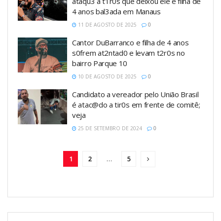
ataqu3 a t1r0s que deixou ele e filha de
4 anos bal3ada em Manaus
11 DE AGOSTO DE 2025
0
Cantor DuBarranco e filha de 4 anos
s0frem at2ntad0 e levam t2r0s no
bairro Parque 10
10 DE AGOSTO DE 2025
0
Candidato a vereador pelo União Brasil
é atac@do a tir0s em frente de comitê;
veja
25 DE SETEMBRO DE 2024
0
1
2
…
5