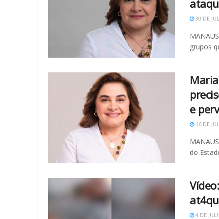
ataqu
30 DE JU
MANAUS (
grupos q
Maria
preci
e perv
16 DE JU
MANAUS (
do Estad
Vídeo
at4qu
4 DE JUL