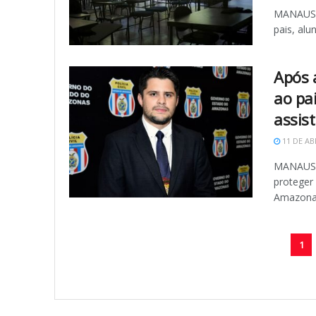
MANAUS -
pais, alu
Após 
ao pa
assis
11 DE AB
MANAUS -
proteger
Amazonas,
1