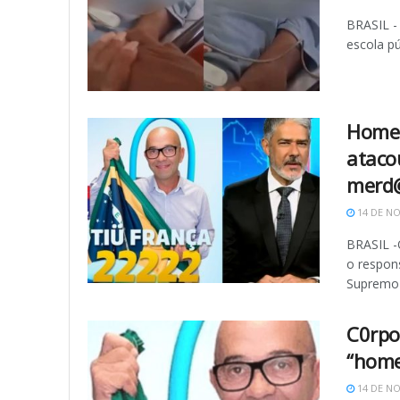
BRASIL -
escola pú
Homem
ataco
merd
14 DE N
BRASIL -
o respon
Supremo .
C0rpo
“home
14 DE N