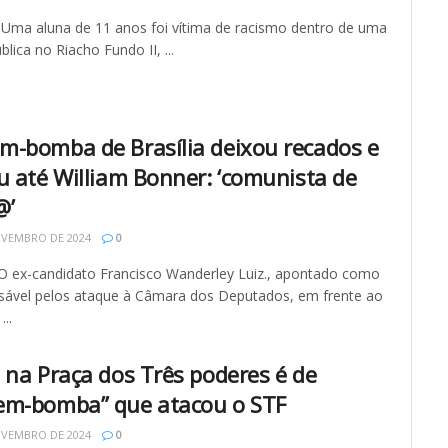
 Uma aluna de 11 anos foi vítima de racismo dentro de uma
blica no Riacho Fundo II, ...
-bomba de Brasília deixou recados e
u até William Bonner: ‘comunista de
@’
OVEMBRO DE 2024
0
O ex-candidato Francisco Wanderley Luiz., apontado como
sável pelos ataque à Câmara dos Deputados, em frente ao
..
 na Praça dos Três poderes é de
m-bomba” que atacou o STF
OVEMBRO DE 2024
0