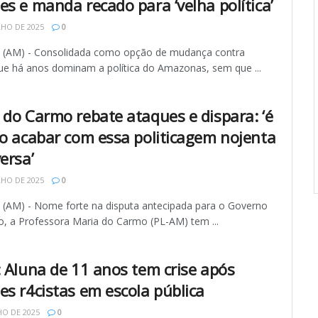
es e manda recado para ‘velha política’
LHO DE 2025
0
AM) - Consolidada como opção de mudança contra
ue há anos dominam a política do Amazonas, sem que ...
 do Carmo rebate ataques e dispara: ‘é
so acabar com essa politicagem nojenta
ersa’
LHO DE 2025
0
AM) - Nome forte na disputa antecipada para o Governo
o, a Professora Maria do Carmo (PL-AM) tem ...
: Aluna de 11 anos tem crise após
es r4cistas em escola pública
HO DE 2025
0