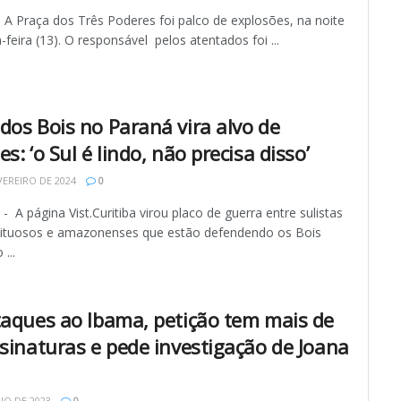
 A Praça dos Três Poderes foi palco de explosões, na noite
-feira (13). O responsável pelos atentados foi ...
dos Bois no Paraná vira alvo de
s: ‘o Sul é lindo, não precisa disso’
VEREIRO DE 2024
0
A página Vist.Curitiba virou placo de guerra entre sulistas
ituosos e amazonenses que estão defendendo os Bois
...
taques ao Ibama, petição tem mais de
ssinaturas e pede investigação de Joana
IO DE 2023
0