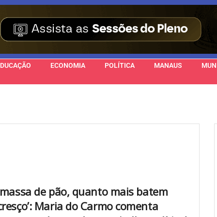
EDUCAÇÃO
ECONOMIA
POLÍTICA
MANAUS
MUN
l massa de pão, quanto mais batem
cresço’: Maria do Carmo comenta