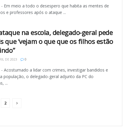
 Em meio a todo o desespero que habita as mentes de
nos e professores após o ataque ...
ataque na escola, delegado-geral pede
is que ‘vejam o que que os filhos estão
tindo”
RIL DE 2023
0
 Acostumado a lidar com crimes, investigar bandidos e
 a população, o delegado-geral adjunto da PC do
 ...
2