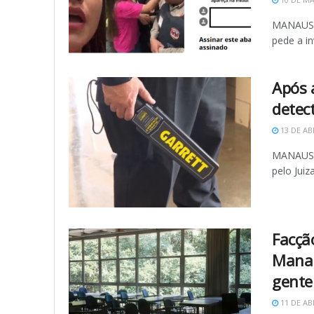
MANAUS (
pede a in
Após 
detec
13 DE AB
MANAUS (
pelo Juiz
Facçã
Manau
gente 
11 DE AB