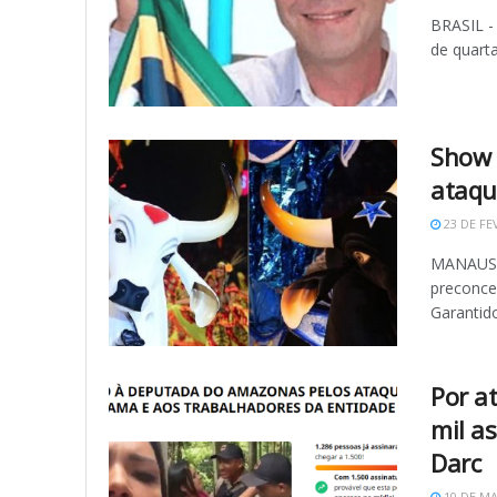
BRASIL -
de quarta
Show 
ataque
23 DE FE
MANAUS - 
preconce
Garantido 
Por a
mil a
Darc
10 DE MA