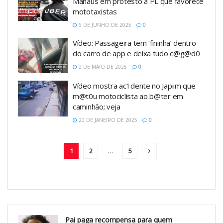
Manaus em protesto a PL que favorece
mototaxistas
6 DE JUNHO DE 2025
0
Vídeo: Passageira tem ‘fininha’ dentro
do carro de app e deixa tudo c@g@d0
2 DE MAIO DE 2025
0
Vídeo mostra ac1dente no Japiim que
m@t0u motociclista ao b@ter em
caminhão; veja
20 DE JANEIRO DE 2025
0
1
2
…
5
Pai paga recompensa para quem