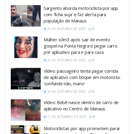
Sargento aborda motociclista por app
com ‘ficha suja’ e faz alerta para
população de Manaus
29 DE OUTUBRO DE 2025
0
Mulher s0m3 após sair de evento
gospel na Ponta Negra e pegar carro
por aplicativo para ir para casa
26 DE OUTUBRO DE 2025
0
Vídeo: passageiro tenta pagar corrida
de aplicativo com b0que em motorista:
‘confunde não, mano’
10 DE OUTUBRO DE 2025
0
Vídeo: Bebê nasce dentro de carro de
aplicativo no Centro de Manaus
17 DE SETEMBRO DE 2025
0
Motociclistas por app prometem parar