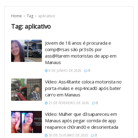
Home
Tag
aplicativo
Tag:
aplicativo
Jovem de 18 anos é procurada e
comp@rsas são pr3s0s por
ass@ltarem motoristas de app em
Manaus
8 DE JUNHO DE 2026
0
Vídeo: Ass4ltante coloca motorista no
porta-malas e esp4ncad0 após bater
carro em Manaus
21 DE FEVEREIRO DE 2026
0
Vídeo: Mulher que d3sapareceu em
Manaus após pegar corrida de app
reaparece ch0rand0 e desorientada
30 DE OUTUBRO DE 2025
0