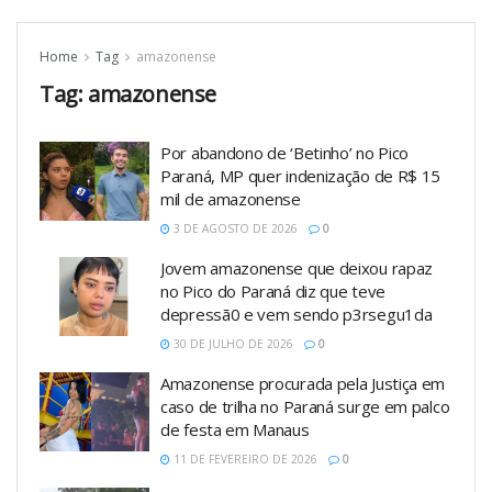
Home
Tag
amazonense
Tag:
amazonense
Por abandono de ‘Betinho’ no Pico
Paraná, MP quer indenização de R$ 15
mil de amazonense
3 DE AGOSTO DE 2026
0
Jovem amazonense que deixou rapaz
no Pico do Paraná diz que teve
depressã0 e vem sendo p3rsegu1da
30 DE JULHO DE 2026
0
Amazonense procurada pela Justiça em
caso de trilha no Paraná surge em palco
de festa em Manaus
11 DE FEVEREIRO DE 2026
0