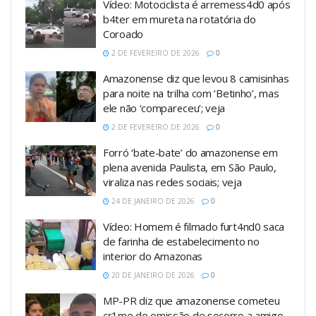
Vídeo: Motociclista é arremess4d0 após
b4ter em mureta na rotatória do
Coroado
2 DE FEVEREIRO DE 2026
0
Amazonense diz que levou 8 camisinhas
para noite na trilha com ‘Betinho’, mas
ele não ‘compareceu’; veja
2 DE FEVEREIRO DE 2026
0
Forró ‘bate-bate’ do amazonense em
plena avenida Paulista, em São Paulo,
viraliza nas redes sociais; veja
24 DE JANEIRO DE 2026
0
Vídeo: Homem é filmado furt4nd0 saca
de farinha de estabelecimento no
interior do Amazonas
20 DE JANEIRO DE 2026
0
MP-PR diz que amazonense cometeu
cr1me de omissão de socorro a amigo