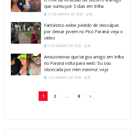
que sumiu por 5 dias em trilha
15 DE JANEIRO DE 2026
0
Fantástico exibe pedido de desculpas
por deixar jovem no Pico Paraná; veja o
vídeo
9 DE JANEIRO DE 2026
0
Amazonense que largou amigo em trilha
no Paraná volta para web: ‘Eu sou
obcecada por mim mesma’; veja
7 DE JANEIRO DE 2026
0
1
2
…
8