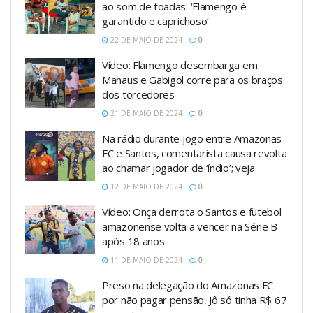
ao som de toadas: ‘Flamengo é
garantido e caprichoso’
22 DE MAIO DE 2024
0
Vídeo: Flamengo desembarga em
Manaus e Gabigol corre para os braços
dos torcedores
21 DE MAIO DE 2024
0
Na rádio durante jogo entre Amazonas
FC e Santos, comentarista causa revolta
ao chamar jogador de ‘índio’; veja
12 DE MAIO DE 2024
0
Vídeo: Onça derrota o Santos e futebol
amazonense volta a vencer na Série B
após 18 anos
11 DE MAIO DE 2024
0
Preso na delegação do Amazonas FC
por não pagar pensão, Jô só tinha R$ 67