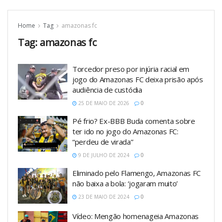
Home
Tag
amazonas fc
Tag:
amazonas fc
Torcedor preso por injúria racial em
jogo do Amazonas FC deixa prisão após
audiência de custódia
25 DE MAIO DE 2026
0
Pé frio? Ex-BBB Buda comenta sobre
ter ido no jogo do Amazonas FC:
“perdeu de virada”
9 DE JULHO DE 2024
0
Eliminado pelo Flamengo, Amazonas FC
não baixa a bola: ‘jogaram muito’
23 DE MAIO DE 2024
0
Vídeo: Mengão homenageia Amazonas